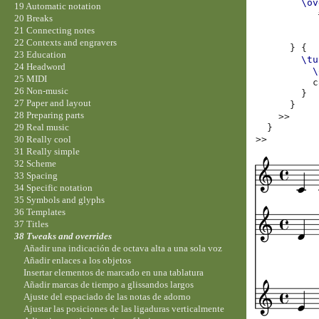
\ov
19 Automatic notation
20 Breaks
21 Connecting notes
22 Contexts and engravers
}
{
23 Education
\tu
24 Headword
\
25 MIDI
c
26 Non-music
}
27 Paper and layout
}
28 Preparing parts
>>
29 Real music
}
>>
30 Really cool
31 Really simple
32 Scheme
33 Spacing
34 Specific notation
35 Symbols and glyphs
36 Templates
37 Titles
38 Tweaks and overrides
Añadir una indicación de octava alta a una sola voz
Añadir enlaces a los objetos
Insertar elementos de marcado en una tablatura
Añadir marcas de tiempo a glissandos largos
Ajuste del espaciado de las notas de adorno
Ajustar las posiciones de las ligaduras verticalmente