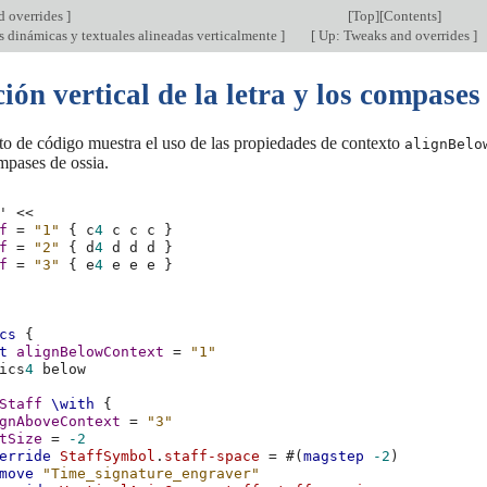
d overrides
]
[
Top
][
Contents
]
s dinámicas y textuales alineadas verticalmente
]
[
Up: Tweaks and overrides
]
ión vertical de la letra y los compases
to de código muestra el uso de las propiedades de contexto
alignBelo
ompases de ossia.
'
<<
f
=
"1"
{
c
4
c
c
c
}
f
=
"2"
{
d
4
d
d
d
}
f
=
"3"
{
e
4
e
e
e
}
cs
{
t
alignBelowContext
=
"1"
ics
4
Staff
\with
{
gnAboveContext
=
"3"
tSize
=
-2
erride
StaffSymbol
.
staff-space
=
#(
magstep
-2
)
move
"Time_signature_engraver"