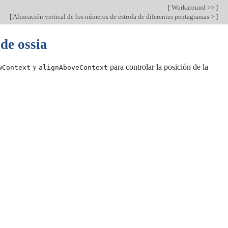
[
Workaround >>
]
[
Alineación vertical de los números de estrofa de diferentes pentagramas >
]
 de ossia
y
para controlar la posición de la
wContext
alignAboveContext