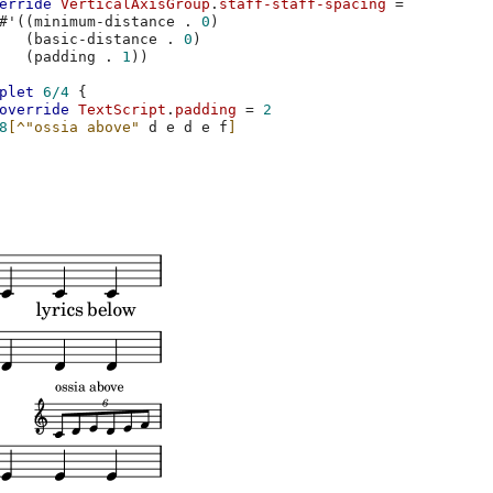
erride
VerticalAxisGroup
.
staff-staff-spacing
=
#
'
((
minimum-distance
.
0
)
(
basic-distance
.
0
)
(
padding
.
1
))
plet
6/4
{
override
TextScript
.
padding
=
2
8
[
^"ossia above"
d
e
d
e
f
]