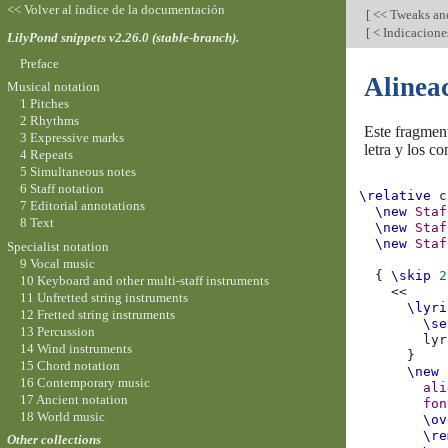
<< Volver al índice de la documentación
[
<< Tweaks an
[
< Indicacione
LilyPond snippets v2.26.0 (stable-branch).
Preface
Alineac
Musical notation
1 Pitches
2 Rhythms
Este fragmen
3 Expressive marks
letra y los c
4 Repeats
5 Simultaneous notes
6 Staff notation
\relative
c
7 Editorial annotations
\new
Staf
8 Text
\new
Staf
\new
Staf
Specialist notation
9 Vocal music
{
\skip
2
10 Keyboard and other multi-staff instruments
<<
11 Unfretted string instruments
\lyri
12 Fretted string instruments
\se
13 Percussion
lyr
14 Wind instruments
}
15 Chord notation
\new
16 Contemporary music
ali
17 Ancient notation
fon
18 World music
\ov
\re
Other collections