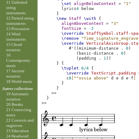
11 Unfretted
\set
alignBelowContext
=
"1"
string
lyrics
4
instruments
}
12 Fretted string
\new
Staff
\with
{
instruments
alignAboveContext
=
"3"
fontSize
=
-2
13 Percussion
\override
StaffSymbol
.
staff-spa
14 Wind
\remove
"Time_signature_engrave
instruments
\override
VerticalAxisGroup
.
sta
15 Chord
#
'
((
minimum-distance
.
0
)
notation
(
basic-distance
.
0
)
16
(
padding
.
1
))
Contemporary
}
{
music
\tuplet
6/4
{
17 Ancient
\override
TextScript
.
padding
notation
c
8
[
^"ossia above"
d
e
d
e
f
]
18 World music
}
}
Autres collections
>>
19 Automatic
}
notation
>>
20 Breaks
21 Connecting
notes
22 Contexts and
engravers
23 Education
24 Headword