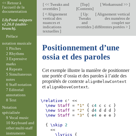
<< Retour à
[
<< Tweaks and
[
Top
]
[
Workaround >>
]
l'accueil de la
overrides
]
[
Contents
]
documentation
[
< Alignement
[
Up:
[
Alignement vertical
vertical des
Tweaks
des numéros de
LilyPond snippets
nuances et
and
couplet sur
v2.26.0 (stable-
indications
overrides
]
différentes portées >
]
branch).
textuelles
]
Préface
notation musicale
Positionnement d’une
1 Pitches
2 Rhythms
ossia et des paroles
3 Expressive
marks
4 Repeats
Cet exemple illustre la manière de positionner
5 Simultaneous
une portée d’ossia et des paroles à l’aide des
notes
propriétés de contexte
alignBelowContext
6 Staff notation
et
.
alignAboveContext
7 Editorial
annotations
8 Text
\relative
c'
<<
\new
Staff
=
"1"
{
c
4
c
c
c
}
Notation
\new
Staff
=
"2"
{
d
4
d
d
d
}
spécialisée
\new
Staff
=
"3"
{
e
4
e
e
e
}
9 Vocal music
10 Keyboard and
{
\skip
2
other multi-staff
<<
instruments
\lyrics
{