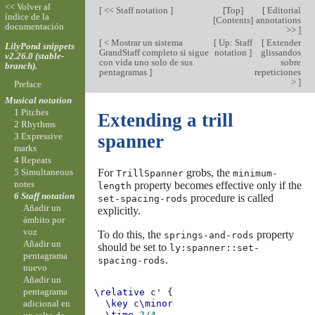
<< Volver al
[
<< Staff notation
]
[
Top
]
[
Editorial
índice de la
[
Contents
]
annotations
documentación
>>
]
[
< Mostrar un sistema
[
Up: Staff
[
Extender
LilyPond snippets
GrandStaff completo si sigue
notation
]
glissandos
v2.26.0 (stable-
con vida uno solo de sus
sobre
branch).
pentagramas
]
repeticiones
>
]
Preface
Musical notation
1 Pitches
Extending a trill
2 Rhythms
3 Expressive
spanner
marks
4 Repeats
For
grobs, the
5 Simultaneous
TrillSpanner
minimum-
notes
property becomes effective only if the
length
6 Staff notation
procedure is called
set-spacing-rods
Añadir un
explicitly.
ámbito por
voz
To do this, the
property
springs-and-rods
Añadir un
should be set to
ly:spanner::set-
pentagrama
.
spacing-rods
nuevo
Añadir un
pentagrama
\relative
c'
{
adicional en
\key
c
\minor
\time
2/4