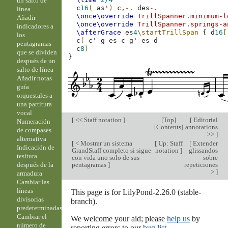
un salto de
c
16
(
as'
)
c,
-.
des
-.
línea
\once\override
TrillSpanner
.
minimum-l
Añadir
\once\override
TrillSpanner
.
springs-a
indicadores a
\afterGrace
es
4
\startTrillSpan
{
d
16
[
los
c
(
c'
g
es
c
g'
es
d
pentagramas
c
8
)
que se dividen
}
después de un
salto de línea
Añadir notas
guía
orquestales a
una partitura
vocal
[
<< Staff notation
]
[
Top
]
[
Editorial
Numeración
[
Contents
]
annotations
de compases
>>
]
alternativa
[
< Mostrar un sistema
[
Up: Staff
[
Extender
Indicación de
GrandStaff completo si sigue
notation
]
glissandos
tesitura
con vida uno solo de sus
sobre
pentagramas
]
repeticiones
después de la
>
]
armadura
Cambiar las
líneas
This page is for LilyPond-2.26.0 (stable-
divisorias
branch).
predeterminadas
Cambiar el
We welcome your aid; please
help us
by
número de
reporting errors to our
bug list
.