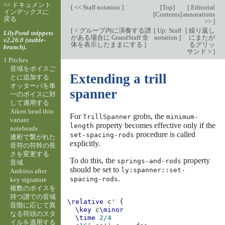
<< ドキュメント
[
<< Staff notation
]
[
Top
]
[
Editorial
インデックスに
[
Contents
]
annotations
戻る
>>
]
[
< グループ内に演奏する譜
[
Up: Staff
[
繰り返し
LilyPond snippets
がある場合に GrandStaff 全
notation
]
にまたが
v2.26.0 (stable-
体を表示したままにする
]
るグリッ
branch).
サンド >
]
1 Pitches
音域をボイスご
Extending a trill
とに追加する
オッターバを単
spanner
一のボイスに対
して適用する
Aiken head thin
For
grobs, the
TrillSpanner
minimum-
variant
property becomes effective only if the
length
noteheads
procedure is called
set-spacing-rods
連桁で繋がれた
explicitly.
音符の符幹の長
さを変更する
To do this, the
property
springs-and-rods
音域
should be set to
ly:spanner::set-
Ambitus after
.
spacing-rods
key signature
複数のボイスを
持つ譜での音域
\relative
c'
{
音階に応じて異
\key
c
\minor
なる符頭のスタ
\time
2/4
イルを適用する