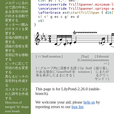
c
16
(
as'
)
c,
-.
des
-.
メロディに合わ
\once\override
TrillSpanner
.
minimum-l
せて譜の中央に
\once\override
TrillSpanner
.
springs-a
ある音符の符幹
\afterGrace
es
4
\startTrillSpan
{
d
16
[
の向きを自動で
c
(
c'
g
es
c
g'
es
d
変更する
c
8
)
オッターバ囲み
}
のテキストを変
更する
音域の隙間を変
更する
譜線の音程を変
更する
音部記号を移動
[
<< Staff notation
]
[
Top
]
[
Editorial
する
[
Contents
]
annotations
ピッチに応じて
>>
]
符頭の色を変更
[
< グループ内に演奏する譜
[
Up: Staff
[
繰り返し
がある場合に GrandStaff 全
notation
]
にまたが
する
体を表示したままにする
]
るグリッ
異なるピッチの
サンド >
]
音符列を作成す
る
This page is for LilyPond-2.26.0 (stable-
カスタマイズさ
branch).
れた調号を作成
する
We welcome your aid; please
help us
by
Direction of
reporting errors to our
bug list
.
merged ‘fa’ shape
note heads