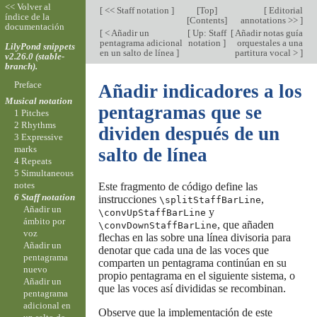
<< Volver al
[
<< Staff notation
]
[
Top
]
[
Editorial
índice de la
[
Contents
]
annotations >>
]
documentación
[
< Añadir un
[
Up: Staff
[
Añadir notas guía
pentagrama adicional
notation
]
orquestales a una
LilyPond snippets
en un salto de línea
]
partitura vocal >
]
v2.26.0 (stable-
branch).
Preface
Añadir indicadores a los
Musical notation
pentagramas que se
1 Pitches
2 Rhythms
dividen después de un
3 Expressive
marks
salto de línea
4 Repeats
5 Simultaneous
notes
Este fragmento de código define las
6 Staff notation
instrucciones
,
\splitStaffBarLine
Añadir un
y
\convUpStaffBarLine
ámbito por
, que añaden
\convDownStaffBarLine
voz
flechas en las sobre una línea divisoria para
Añadir un
denotar que cada una de las voces que
pentagrama
comparten un pentagrama continúan en su
nuevo
propio pentagrama en el siguiente sistema, o
Añadir un
que las voces así divididas se recombinan.
pentagrama
adicional en
Observe que la implementación de este