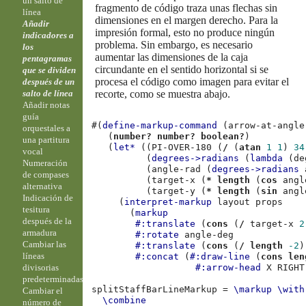
un salto de
fragmento de código traza unas flechas sin
línea
dimensiones en el margen derecho. Para la
Añadir
impresión formal, esto no produce ningún
indicadores a
problema. Sin embargo, es necesario
los
aumentar las dimensiones de la caja
pentagramas
circundante en el sentido horizontal si se
que se dividen
procesa el código como imagen para evitar el
después de un
recorte, como se muestra abajo.
salto de línea
Añadir notas
guía
#(
define-markup-command
(
arrow-at-angle
orquestales a
(
number?
number?
boolean?
)
una partitura
(
let*
((
PI-OVER-180
(
/
(
atan
1
1
)
34
vocal
(
degrees->radians
(
lambda
(
de
Numeración
(
angle-rad
(
degrees->radians
de compases
(
target-x
(
*
length
(
cos
angl
alternativa
(
target-y
(
*
length
(
sin
angl
Indicación de
(
interpret-markup
layout
props
tesitura
(
markup
después de la
#:translate
(
cons
(
/
target-x
2
armadura
#:rotate
angle-deg
Cambiar las
#:translate
(
cons
(
/
length
-2
)
líneas
#:concat
(
#:draw-line
(
cons
len
divisorias
#:arrow-head
X
RIGHT
predeterminadas
splitStaffBarLineMarkup
=
\markup
\with
Cambiar el
\combine
número de