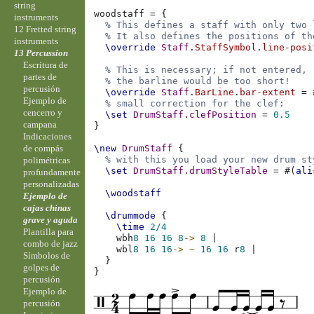
string
woodstaff
=
{
instruments
% This defines a staff with only two 
12 Fretted string
% It also defines the positions of th
instruments
\override
Staff
.
StaffSymbol
.
line-posi
13 Percussion
Escritura de
% This is necessary; if not entered,
partes de
% the barline would be too short!
percusión
\override
Staff
.
BarLine
.
bar-extent
=
Ejemplo de
% small correction for the clef:
cencerro y
\set
DrumStaff
.
clefPosition
=
0.5
campana
}
Indicaciones
de compás
\new
DrumStaff
{
% with this you load your new drum st
polimétricas
\set
DrumStaff
.
drumStyleTable
=
#(
ali
profundamente
personalizadas
\woodstaff
Ejemplo de
cajas chinas
\drummode
{
grave y aguda
\time
2/4
Plantilla para
wbh
8
16
16
8
->
8
|
combo de jazz
wbl
8
16
16
->
~
16
16
r
8
|
Símbolos de
}
golpes de
}
percusión
Ejemplo de
percusión