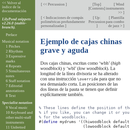
<< Volver al
[
<< Percussion
]
[
Top
]
[
Wind
índice de la
[
Contents
]
instruments
documentación
>>
]
[
< Indicaciones de compás
[
Up:
[
Plantilla
LilyPond snippets
polimétricas profundamente
Percussion
para combo
v2.26.0 (stable-
personalizadas
]
]
de jazz >
]
branch).
Preface
Ejemplo de cajas chinas
Musical notation
1 Pitches
grave y aguda
2 Rhythms
3 Expressive
marks
Dos cajas chinas, escritas como ‘wbh’ (
high
4 Repeats
woodblock
) y ‘wbl’ (
low woodblock
). La
5 Simultaneous
longitud de la línea divisoria se ha alterado
notes
con una instrucción
para que no
\override
6 Staff notation
sea demasiado corta. Las posiciones de las
7 Editorial
dos líneas de la pauta se tienen que definir
annotations
explícitamente también.
8 Text
Specialist notation
9 Vocal music
% These lines define the position of th
10 Keyboard and
% if you like, you can change it or you
% for the woodblocks.
other multi-staff
#(
define
mydrums
'
((
hiwoodblock
default
instruments
(
lowoodblock
default
11 Unfretted