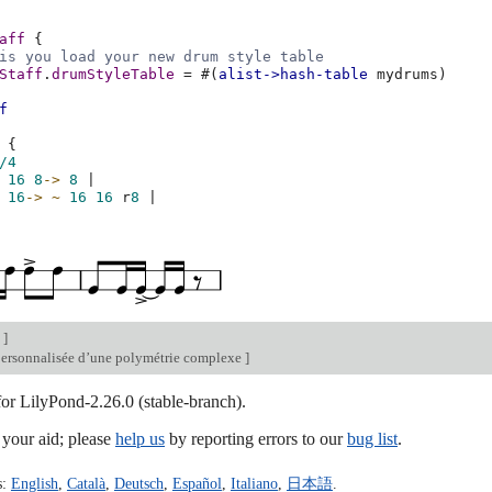
aff
{
is you load your new drum style table
Staff
.
drumStyleTable
=
#(
alist->hash-table
mydrums
)
f
{
/4
16
8
->
8
|
16
->
~
16
16
r
8
|
n
]
personnalisée d’une polymétrie complexe
]
for LilyPond-2.26.0 (stable-branch).
our aid; please
help us
by reporting errors to our
bug list
.
s:
English
,
Català
,
Deutsch
,
Español
,
Italiano
,
日本語
.