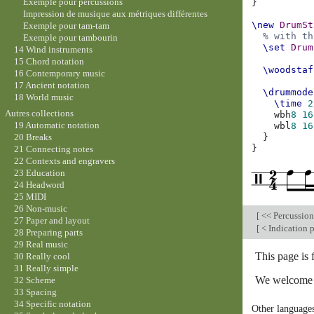
Exemple pour percussions
}
Impression de musique aux métriques différentes
\new
DrumSt
Exemple pour tam-tam
% with th
Exemple pour tambourin
\set
Drum
14 Wind instruments
15 Chord notation
\woodstaf
16 Contemporary music
17 Ancient notation
\drummode
18 World music
\time
2
Autres collections
wbh
8
16
19 Automatic notation
wbl
8
16
}
20 Breaks
}
21 Connecting notes
22 Contexts and engravers
23 Education
24 Headword
25 MIDI
26 Non-music
[
<< Percussio
27 Paper and layout
[
< Indication 
28 Preparing parts
29 Real music
This page is 
30 Really cool
31 Really simple
We welcome y
32 Scheme
33 Spacing
34 Specific notation
Other language