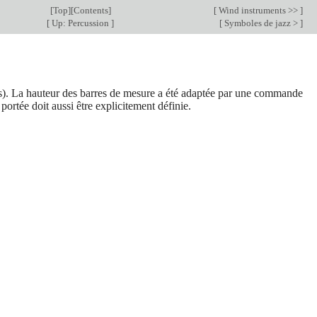
[
Top
][
Contents
]
[
Wind instruments >>
]
[
Up: Percussion
]
[
Symboles de jazz >
]
). La hauteur des barres de mesure a été adaptée par une commande
portée doit aussi être explicitement définie.