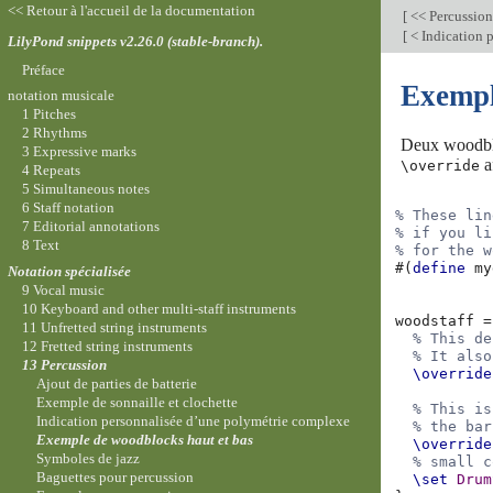
<< Retour à l'accueil de la documentation
[
<< Percussio
[
< Indication 
LilyPond snippets v2.26.0 (stable-branch).
Préface
Exempl
notation musicale
1 Pitches
2 Rhythms
Deux woodblo
3 Expressive marks
a
\override
4 Repeats
5 Simultaneous notes
6 Staff notation
% These lin
7 Editorial annotations
% if you li
8 Text
% for the w
#(
define
my
Notation spécialisée
9 Vocal music
10 Keyboard and other multi-staff instruments
woodstaff
=
11 Unfretted string instruments
% This de
12 Fretted string instruments
% It also
13 Percussion
\override
Ajout de parties de batterie
Exemple de sonnaille et clochette
% This is
Indication personnalisée d’une polymétrie complexe
% the bar
Exemple de woodblocks haut et bas
\override
Symboles de jazz
% small c
Baguettes pour percussion
\set
Drum