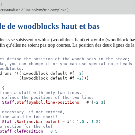
n
]
personnalisée d’une polymétrie complexe
]
e de woodblocks haut et bas
cks se saisissent « wbh » (woodblock haut) et « wbl » (woodblock bas
fin qu’elles ne soient pas trop courtes. La position des deux lignes de la 
es define the position of the woodblocks in the stave;
ke, you can change it or you can use special note heads
oodblocks.
drums
'
((
hiwoodblock
default
#f
3
)
(
lowoodblock
default
#f
-2
)))
{
fines a staff with only two lines.
 defines the positions of the two lines.
Staff
.
StaffSymbol
.
line-positions
=
#
'
(
-2
3
)
 necessary; if not entered,
line would be too short!
Staff
.
BarLine
.
bar-extent
=
#
'
(
-1.0
.
1.5
)
orrection for the clef:
Staff
.
clefPosition
=
0.5