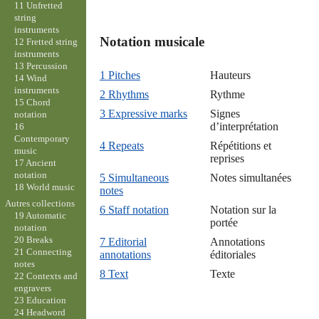
11 Unfretted
string
instruments
Notation musicale

12 Fretted string
instruments
13 Percussion
1 Pitches
Hauteurs
14 Wind
instruments
2 Rhythms
Rythme
15 Chord
3 Expressive marks
Signes
notation
d’interprétation
16
Contemporary
4 Repeats
Répétitions et
music
reprises
17 Ancient
notation
5 Simultaneous
Notes simultanées
18 World music
notes
Autres collections
6 Staff notation
Notation sur la
19 Automatic
portée
notation
20 Breaks
7 Editorial
Annotations
21 Connecting
annotations
éditoriales
notes
8 Text
Texte
22 Contexts and
engravers
23 Education
24 Headword