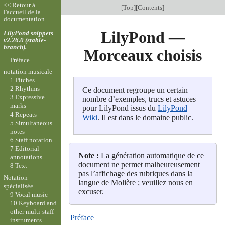
<< Retour à
[
Top
][
Contents
]
l'accueil de la
documentation
LilyPond —
LilyPond snippets
v2.26.0 (stable-
branch).
Morceaux choisis
Préface
notation musicale
1 Pitches
2 Rhythms
Ce document regroupe un certain
3 Expressive
nombre d’exemples, trucs et astuces
marks
pour LilyPond issus du
LilyPond
4 Repeats
Wiki
. Il est dans le domaine public.
5 Simultaneous
notes
6 Staff notation
7 Editorial
Note :
La génération automatique de ce
annotations
document ne permet malheureusement
8 Text
pas l’affichage des rubriques dans la
Notation
langue de Molière ; veuillez nous en
spécialisée
excuser.
9 Vocal music
10 Keyboard and
other multi-staff
Préface
instruments