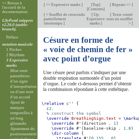
<< Retour à
[
<< Expressive marks
]
[
Top
]
[
Repeats >>
]
l'accueil de la
[
Contents
]
documentation
[
< Soufflet de crescendo
[
Up:
[
Texte centré
partiellement
Expressive
sous un soufflet
LilyPond snippets
interrompu
]
marks
]
>
]
v2.26.0 (stable-
branch).
Préface
Césure en forme de
notation musicale
« voie de chemin de fer »
1 Pitches
2 Rhythms
avec point d’orgue
3 Expressive
marks
Mise entre
Une césure peut parfois s’indiquer par une
parenthèses
double respiration surmontée d’un point
d’un signe
d’orgue. Le code ci-dessous permet d’obtenir
d’interprétation
la combinaison répondant à cette esthétique.
ou d’une note
d’un accord
Ajout de
\relative
c''
{
marques
c
2.
temporelles à
% construct the symbol
un long
\override
BreathingSign
.
text
=
\marku
glissando
\override
#
'
(
direction
.
1
)
\override
#
'
(
baseline-skip
.
1.8
)
Ajustement du
\dir-column
{
positionnement
\translate
#
'
(
0.155
.
0
)