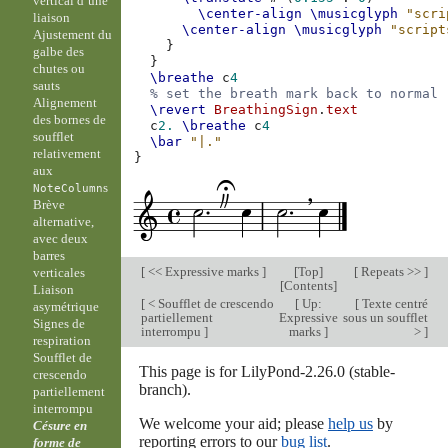
vertical d’une
\center-align
\musicglyph
"scri
liaison
\center-align
\musicglyph
"script
Ajustement du
}
galbe des
}
chutes ou
\breathe
c
4
sauts
% set the breath mark back to normal
Alignement
\revert
BreathingSign
.
text
des bornes de
c
2.
\breathe
c
4
soufflet
\bar
"|."
relativement
}
aux
s
NoteColumn
Brève
alternative,
avec deux
barres
[
<< Expressive marks
]
[
Top
]
[
Repeats >>
]
verticales
[
Contents
]
Liaison
[
< Soufflet de crescendo
[
Up:
[
Texte centré
asymétrique
partiellement
Expressive
sous un soufflet
Signes de
interrompu
]
marks
]
>
]
respiration
Soufflet de
This page is for LilyPond-2.26.0 (stable-
crescendo
branch).
partiellement
interrompu
We welcome your aid; please
help us
by
Césure en
reporting errors to our
bug list
.
forme de