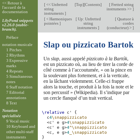
<< Retour à
[
<< Unfretted
[
Top
][
Contents
]
[
Fretted string
l'accueil de la
string
instruments >>
]
documentation
instruments
]
[
< Harmoniques
[
Up: Unfretted
[
Quatuor à
LilyPond snippets
pointées
]
string
cordes
v2.26.0 (stable-
instruments
]
(conducteur) >
]
branch).
Préface
Slap ou pizzicato Bartok
notation musicale
1 Pitches
2 Rhythms
Un
slap
, aussi appelé
pizzicato à la Bartók
,
3 Expressive
est un pizzicato où, au lieu de tirer la corde de
marks
côté comme à l’accoutumée, « on la pince en
4 Repeats
la soulevant plus fortement, et à la verticale,
5 Simultaneous
en la lâchant violemment. Celle-ci frappe
notes
alors la touche, et produit à la fois la note et le
6 Staff notation
son percussif » (Wikipedia). Il s’indique par
7 Editorial
un cercle flanqué d’un trait vertical.
annotations
8 Text
Notation
\relative
c'
{
spécialisée
c
4
\snappizzicato
9 Vocal music
<
c'
e
g
>
4
\snappizzicato
10 Keyboard and
<
c'
e
g
>
4
^\snappizzicato
other multi-staff
<
c,
e
g
>
4
_\snappizzicato
instruments
}