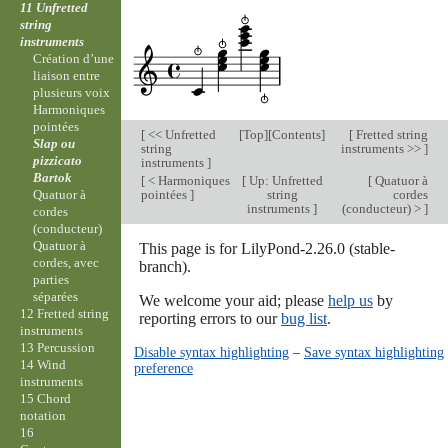
11 Unfretted
string
instruments
Création d’une
liaison entre
plusieurs voix
Harmoniques
pointées
[
<< Unfretted
[
Top
][
Contents
]
[
Fretted string
Slap ou
string
instruments >>
]
pizzicato
instruments
]
Bartok
[
< Harmoniques
[
Up: Unfretted
[
Quatuor à
pointées
]
string
cordes
Quatuor à
instruments
]
(conducteur) >
]
cordes
(conducteur)
Quatuor à
This page is for LilyPond-2.26.0 (stable-
cordes, avec
branch).
parties
séparées
We welcome your aid; please
help us
by
12 Fretted string
reporting errors to our
bug list
.
instruments
13 Percussion
Disable syntax highlighting
–
Save syntax highlighting
14 Wind
preference
instruments
15 Chord
notation
16