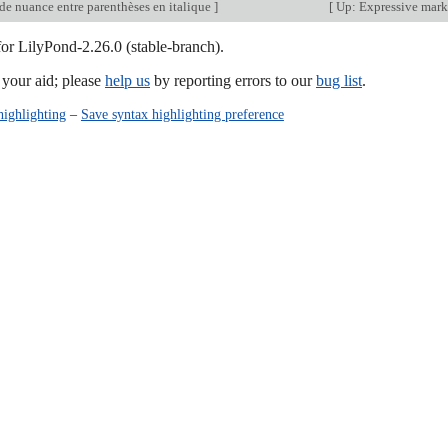
de nuance entre parenthèses en italique
]
[
Up: Expressive mar
for LilyPond-2.26.0 (stable-branch).
our aid; please
help us
by reporting errors to our
bug list
.
highlighting
–
Save syntax highlighting preference