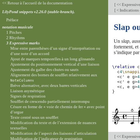
<< Retour à l'accueil de la documentation
[
<< Expressiv
[
< Indications 
LilyPond snippets v2.26.0 (stable-branch).
Préface
Slap ou
notation musicale
1 Pitches
2 Rhythms
Un
slap
, aus
3 Expressive marks
fortement, et 
Mise entre parenthèses d’un signe d’interprétation ou
s’indique par 
d’une note d’un accord
Ajout de marques temporelles à un long glissando
Ajustement du positionnement vertical d’une liaison
\relative
c
Ajustement du galbe des chutes ou sauts
c
4
\snappi
Alignement des bornes de soufflet relativement aux
<
c'
e
g
>
4
s
NoteColumn
<
c'
e
g
>
4
Brève alternative, avec deux barres verticales
<
c,
e
g
>
4
Liaison asymétrique
}
Signes de respiration
Soufflet de crescendo partiellement interrompu
Césure en forme de « voie de chemin de fer » avec point
d’orgue
Texte centré sous un soufflet
Modification du texte et de l’extension de nuances
textuelles
Modification de l’aspect des liaisons d’articulation
[
<< Expressiv
Modification de l’indicateur de respiration