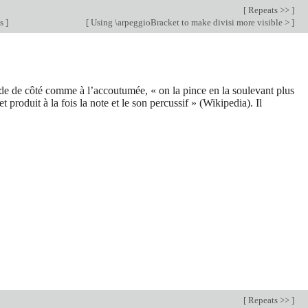
[
Repeats >>
]
ks
]
[
Using \arpeggioBracket to make divisi more visible >
]
corde de côté comme à l’accoutumée, « on la pince en la soulevant plus
t produit à la fois la note et le son percussif » (Wikipedia). Il
[
Repeats >>
]