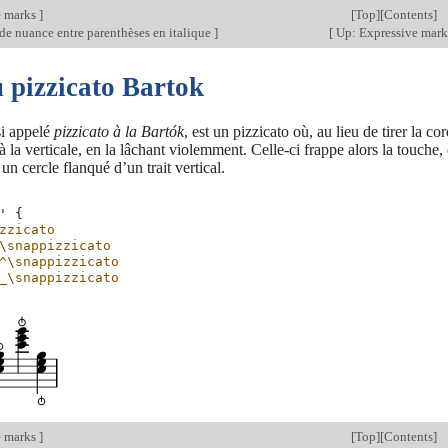
e marks
]
[
Top
][
Contents
]
de nuance entre parenthèses en italique
]
[
Up: Expressive mar
 pizzicato Bartok
si appelé
pizzicato à la Bartók
, est un pizzicato où, au lieu de tirer la 
à la verticale, en la lâchant violemment. Celle-ci frappe alors la touche, e
un cercle flanqué d’un trait vertical.
'
{
zzicato
\snappizzicato
^\snappizzicato
_\snappizzicato
e marks
]
[
Top
][
Contents
]