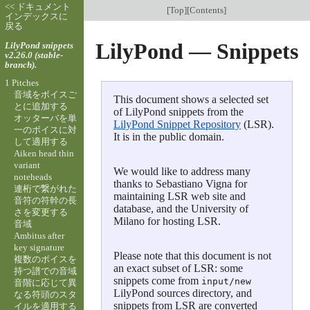
<< ドキュメント
[
Top
][
Contents
]
インデックスに
戻る
LilyPond — Snippets
LilyPond snippets
v2.26.0 (stable-
branch).
1 Pitches
音域をボイスご
This document shows a selected set
とに追加する
of LilyPond snippets from the
オッターバを単
LilyPond Snippet Repository
(LSR).
一のボイスに対
It is in the public domain.
して適用する
Aiken head thin
variant
We would like to address many
noteheads
thanks to Sebastiano Vigna for
連桁で繋がれた
maintaining LSR web site and
音符の符幹の長
database, and the University of
さを変更する
Milano for hosting LSR.
音域
Ambitus after
key signature
Please note that this document is not
複数のボイスを
an exact subset of LSR: some
持つ譜での音域
snippets come from
input/new
音階に応じて異
LilyPond sources directory, and
なる符頭のスタ
snippets from LSR are converted
イルを適用する