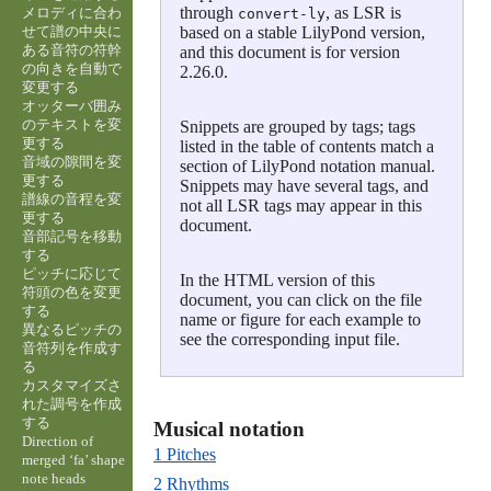
through
, as LSR is
メロディに合わ
convert-ly
せて譜の中央に
based on a stable LilyPond version,
ある音符の符幹
and this document is for version
の向きを自動で
2.26.0.
変更する
オッターバ囲み
のテキストを変
Snippets are grouped by tags; tags
更する
listed in the table of contents match a
音域の隙間を変
section of LilyPond notation manual.
更する
Snippets may have several tags, and
譜線の音程を変
not all LSR tags may appear in this
更する
document.
音部記号を移動
する
ピッチに応じて
In the HTML version of this
符頭の色を変更
document, you can click on the file
する
name or figure for each example to
異なるピッチの
see the corresponding input file.
音符列を作成す
る
カスタマイズさ
れた調号を作成
する
Direction of
1 Pitches
merged ‘fa’ shape
note heads
2 Rhythms