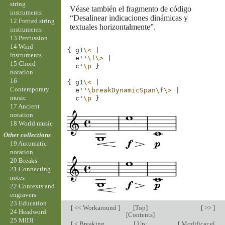
string
Véase también el fragmento de código
instruments
“Desalinear indicaciones dinámicas y
12 Fretted string
textuales horizontalmente”.
instruments
13 Percussion
14 Wind
{
g
1
\<
|
instruments
e''
\f\>
|
15 Chord
c'
\p
}
notation
16
{
g
1
\<
|
Contemporary
e''
\breakDynamicSpan
\f\>
|
music
c'
\p
}
17 Ancient
notation
18 World music
Other collections
19 Automatic
notation
20 Breaks
21 Connecting
notes
22 Contexts and
engravers
23 Education
[
<< Workaround
]
[
Top
]
[ >> ]
24 Headword
[
Contents
]
25 MIDI
[
< Breaking
[
Up:
[
Modificar el