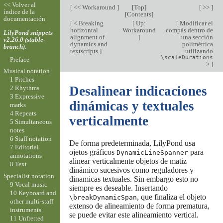
<< Volver al
[
<< Workaround
]
[
Top
]
[ >> ]
índice de la
[
Contents
]
documentación
[
< Breaking
[
Up:
[
Modificar el
horizontal
Workaround
compás dentro de
LilyPond snippets
alignment of
]
una sección
v2.26.0 (stable-
dynamics and
polimétrica
branch).
textscripts
]
utilizando
\scaleDurations
Preface
>
]
Musical notation
1 Pitches
Desalinear indicaciones
2 Rhythms
3 Expressive
dinámicas y textuales
marks
4 Repeats
verticalmente
5 Simultaneous
notes
6 Staff notation
De forma predeterminada, LilyPond usa
7 Editorial
ojetos gráficos
para
DynamicLineSpanner
annotations
alinear verticalmente objetos de matiz
8 Text
dinámico sucesivos como reguladores y
Specialist notation
dinamicas textuales. Sin embargo esto no
9 Vocal music
siempre es deseable. Insertando
10 Keyboard and
, que finaliza el objeto
\breakDynamicSpan
other multi-staff
extenso de alineamiento de forma prematura,
instruments
se puede evitar este alineamiento vertical.
11 Unfretted