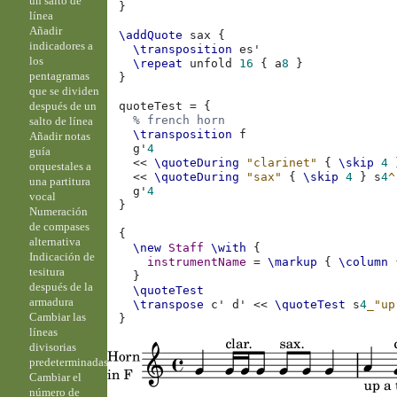
un salto de
}
línea
Añadir
\addQuote
sax
{
indicadores a
\transposition
es'
los
\repeat
unfold
16
{
a
8
}
pentagramas
}
que se dividen
después de un
quoteTest
=
{
% french horn
salto de línea
\transposition
f
Añadir notas
g'
4
guía
<<
\quoteDuring
"clarinet"
{
\skip
4
orquestales a
<<
\quoteDuring
"sax"
{
\skip
4
}
s
4
^
una partitura
g'
4
vocal
}
Numeración
de compases
{
alternativa
\new
Staff
\with
{
Indicación de
instrumentName
=
\markup
{
\column
tesitura
}
después de la
\quoteTest
armadura
\transpose
c'
d'
<<
\quoteTest
s
4
_"up
Cambiar las
}
líneas
divisorias
predeterminadas
Cambiar el
número de