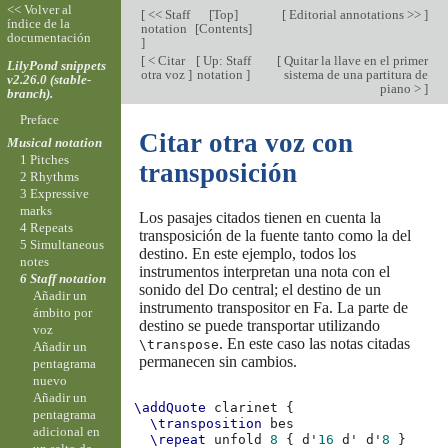
<< Volver al
[
<< Staff
[
Top
]
[
Editorial annotations >>
]
índice de la
notation
[
Contents
]
documentación
]
[
< Citar
[
Up: Staff
[
Quitar la llave en el primer
LilyPond snippets
otra voz
]
notation
]
sistema de una partitura de
v2.26.0 (stable-
piano >
]
branch).
Preface
Citar otra voz con
Musical notation
1 Pitches
transposición
2 Rhythms
3 Expressive
marks
Los pasajes citados tienen en cuenta la
4 Repeats
transposición de la fuente tanto como la del
5 Simultaneous
destino. En este ejemplo, todos los
notes
instrumentos interpretan una nota con el
6 Staff notation
sonido del Do central; el destino de un
Añadir un
instrumento transpositor en Fa. La parte de
ámbito por
destino se puede transportar utilizando
voz
. En este caso las notas citadas
\transpose
Añadir un
permanecen sin cambios.
pentagrama
nuevo
Añadir un
\addQuote
clarinet
{
pentagrama
\transposition
bes
adicional en
\repeat
unfold
8
{
d'
16
d'
d'
8
}