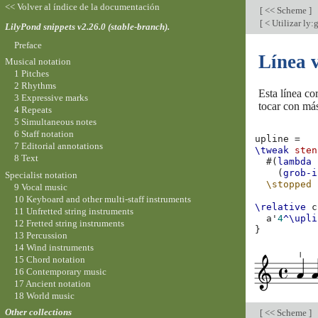
<< Volver al índice de la documentación
[
<< Scheme
]
[
< Utilizar ly:
LilyPond snippets v2.26.0 (stable-branch).
Preface
Línea 
Musical notation
1 Pitches
2 Rhythms
Esta línea co
3 Expressive marks
tocar con má
4 Repeats
5 Simultaneous notes
6 Staff notation
upline
=
7 Editorial annotations
\tweak
sten
8 Text
#(
lambda
(
grob-i
Specialist notation
\stopped
9 Vocal music
10 Keyboard and other multi-staff instruments
\relative
c
11 Unfretted string instruments
a'
4
^\upli
12 Fretted string instruments
}
13 Percussion
14 Wind instruments
15 Chord notation
16 Contemporary music
17 Ancient notation
18 World music
Other collections
[
<< Scheme
]