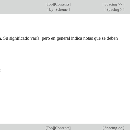
[
Top
][
Contents
]
[
Spacing >>
]
[
Up: Scheme
]
[
Spacing >
]
. Su significado varía, pero en general indica notas que se deben
)
[
Top
][
Contents
]
[
Spacing >>
]