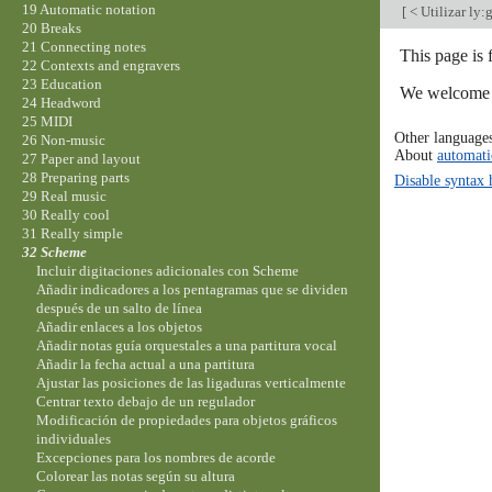
19 Automatic notation
[
< Utilizar ly:
20 Breaks
21 Connecting notes
This page is 
22 Contexts and engravers
23 Education
We welcome y
24 Headword
25 MIDI
Other language
26 Non-music
About
automati
27 Paper and layout
28 Preparing parts
Disable syntax 
29 Real music
30 Really cool
31 Really simple
32 Scheme
Incluir digitaciones adicionales con Scheme
Añadir indicadores a los pentagramas que se dividen
después de un salto de línea
Añadir enlaces a los objetos
Añadir notas guía orquestales a una partitura vocal
Añadir la fecha actual a una partitura
Ajustar las posiciones de las ligaduras verticalmente
Centrar texto debajo de un regulador
Modificación de propiedades para objetos gráficos
individuales
Excepciones para los nombres de acorde
Colorear las notas según su altura