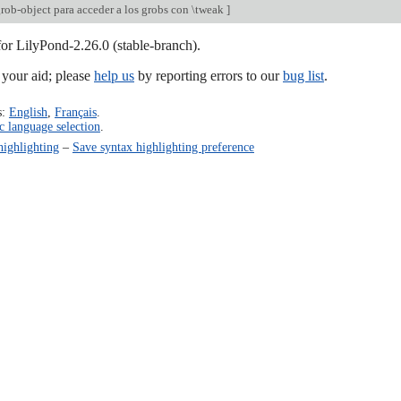
grob-object para acceder a los grobs con \tweak
]
for LilyPond-2.26.0 (stable-branch).
our aid; please
help us
by reporting errors to our
bug list
.
s:
English
,
Français
.
c language selection
.
highlighting
–
Save syntax highlighting preference