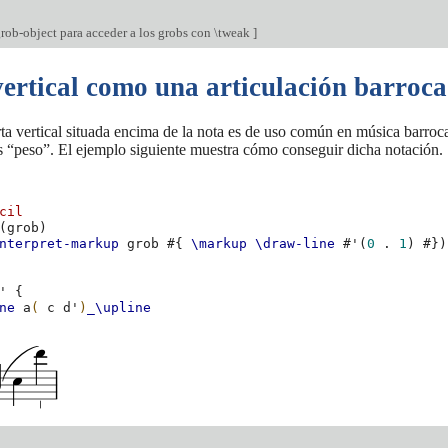
grob-object para acceder a los grobs con \tweak
]
vertical como una articulación barroca
rta vertical situada encima de la nota es de uso común en música barroca
s “peso”. El ejemplo siguiente muestra cómo conseguir dicha notación.
cil
(
grob
)
nterpret-markup
grob
#{
\markup
\draw-line
#
'
(
0
.
1
)
#})
'
{
ne
a
(
c
d'
)
_\upline