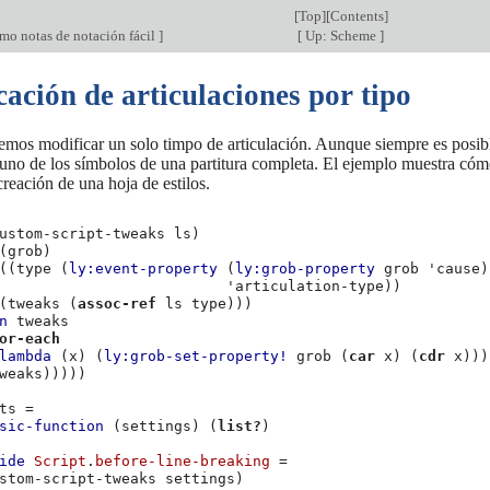
[
Top
][
Contents
]
o notas de notación fácil
]
[
Up: Scheme
]
ación de articulaciones por tipo
mos modificar un solo timpo de articulación. Aunque siempre es posibl
uno de los símbolos de una partitura completa. El ejemplo muestra cómo 
creación de una hoja de estilos.
ustom-script-tweaks
ls
)
(
grob
)
((
type
(
ly:event-property
(
ly:grob-property
grob
'cause
)
'articulation-type
))
(
tweaks
(
assoc-ref
ls
type
)))
n
tweaks
or-each
lambda
(
x
)
(
ly:grob-set-property!
grob
(
car
x
)
(
cdr
x
)))
weaks
)))))
ts
=
sic-function
(
settings
)
(
list?
)
ide
Script
.
before-line-breaking
=
stom-script-tweaks
settings
)