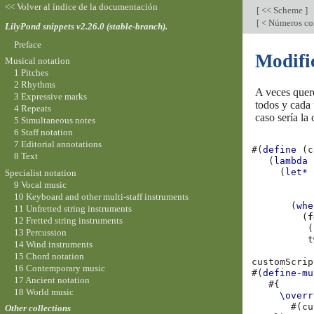
<< Volver al índice de la documentación
[
<< Scheme
]
[
< Números com
LilyPond snippets v2.26.0 (stable-branch).
Preface
Modific
Musical notation
1 Pitches
2 Rhythms
A veces quere
3 Expressive marks
todos y cada 
4 Repeats
caso sería la 
5 Simultaneous notes
6 Staff notation
7 Editorial annotations
#(
define
(
c
8 Text
(
lambda
(
let*
Specialist notation
9 Vocal music
10 Keyboard and other multi-staff instruments
(
whe
11 Unfretted string instruments
(
f
12 Fretted string instruments
(
13 Percussion
t
14 Wind instruments
15 Chord notation
customScrip
16 Contemporary music
#(
define-mu
17 Ancient notation
#{
18 World music
\overr
#(
cu
Other collections