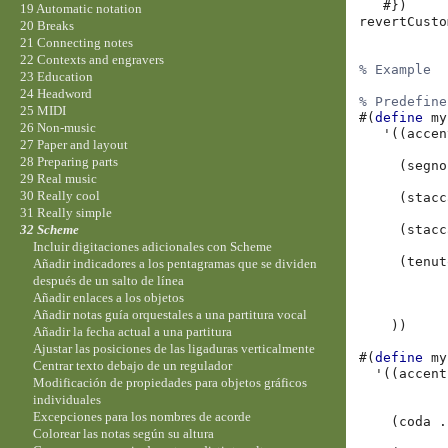
#})
19 Automatic notation
revertCusto
20 Breaks
21 Connecting notes
22 Contexts and engravers
% Example
23 Education
24 Headword
% Predefine
25 MIDI
#(
define
my
26 Non-music
'
((
accen
27 Paper and layout
28 Preparing parts
(
segno
29 Real music
30 Really cool
(
stacc
31 Really simple
(
stacc
32 Scheme
Incluir digitaciones adicionales con Scheme
(
tenut
Añadir indicadores a los pentagramas que se dividen
después de un salto de línea
Añadir enlaces a los objetos
Añadir notas guía orquestales a una partitura vocal
))
Añadir la fecha actual a una partitura
Ajustar las posiciones de las ligaduras verticalmente
#(
define
my
Centrar texto debajo de un regulador
'
((
accent
Modificación de propiedades para objetos gráficos
individuales
Excepciones para los nombres de acorde
(
coda
.
Colorear las notas según su altura