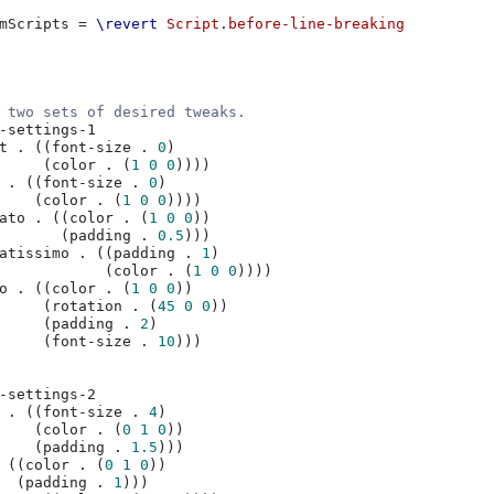
mScripts
=
\revert
Script
.
before-line-breaking
 two sets of desired tweaks.
-settings-1
t
.
((
font-size
.
0
)
(
color
.
(
1
0
0
))))
.
((
font-size
.
0
)
(
color
.
(
1
0
0
))))
ato
.
((
color
.
(
1
0
0
))
(
padding
.
0.5
)))
atissimo
.
((
padding
.
1
)
(
color
.
(
1
0
0
))))
o
.
((
color
.
(
1
0
0
))
(
rotation
.
(
45
0
0
))
(
padding
.
2
)
(
font-size
.
10
)))
-settings-2
.
((
font-size
.
4
)
(
color
.
(
0
1
0
))
(
padding
.
1.5
)))
((
color
.
(
0
1
0
))
(
padding
.
1
)))