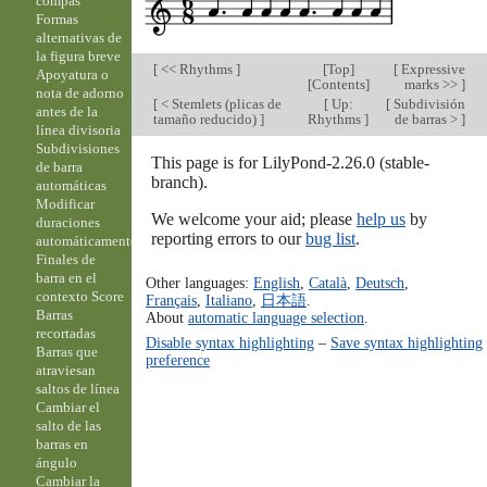
compás
Formas
alternativas de
la figura breve
[
<< Rhythms
]
[
Top
]
[
Expressive
Apoyatura o
[
Contents
]
marks >>
]
nota de adorno
[
< Stemlets (plicas de
[
Up:
[
Subdivisión
antes de la
tamaño reducido)
]
Rhythms
]
de barras >
]
línea divisoria
Subdivisiones
This page is for LilyPond-2.26.0 (stable-
de barra
branch).
automáticas
Modificar
We welcome your aid; please
help us
by
duraciones
reporting errors to our
bug list
.
automáticamente
Finales de
barra en el
Other languages:
English
,
Català
,
Deutsch
,
contexto Score
Français
,
Italiano
,
日本語
.
Barras
About
automatic language selection
.
recortadas
Disable syntax highlighting
–
Save syntax highlighting
Barras que
preference
atraviesan
saltos de línea
Cambiar el
salto de las
barras en
ángulo
Cambiar la