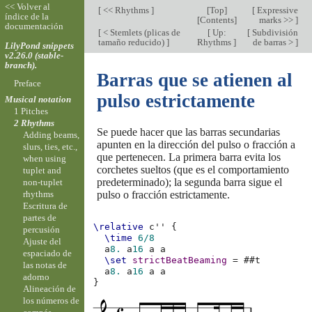
<< Volver al
[
<< Rhythms
]
[
Top
]
[
Expressive
índice de la
[
Contents
]
marks >>
]
documentación
[
< Stemlets (plicas de
[
Up:
[
Subdivisión
tamaño reducido)
]
Rhythms
]
de barras >
]
LilyPond snippets
v2.26.0 (stable-
branch).
Barras que se atienen al
Preface
pulso estrictamente
Musical notation
1 Pitches
2 Rhythms
Se puede hacer que las barras secundarias
Adding beams,
apunten en la dirección del pulso o fracción a
slurs, ties, etc.,
que pertenecen. La primera barra evita los
when using
corchetes sueltos (que es el comportamiento
tuplet and
predeterminado); la segunda barra sigue el
non-tuplet
pulso o fracción estrictamente.
rhythms
Escritura de
partes de
\relative
c''
{
percusión
\time
6/8
Ajuste del
a
8.
a
16
a
a
espaciado de
\set
strictBeatBeaming
=
#
#t
las notas de
a
8.
a
16
a
a
adorno
}
Alineación de
los números de