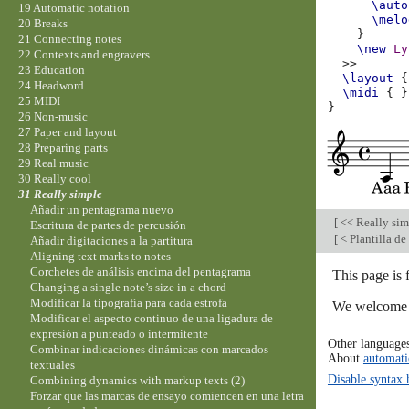
\auto
19 Automatic notation
\melo
20 Breaks
}
21 Connecting notes
\new
Ly
22 Contexts and engravers
>>
23 Education
\layout
{
24 Headword
\midi
{
}
25 MIDI
}
26 Non-music
27 Paper and layout
28 Preparing parts
29 Real music
30 Really cool
31 Really simple
Añadir un pentagrama nuevo
[
<< Really si
Escritura de partes de percusión
[
< Plantilla d
Añadir digitaciones a la partitura
Aligning text marks to notes
Corchetes de análisis encima del pentagrama
This page is 
Changing a single note’s size in a chord
Modificar la tipografía para cada estrofa
We welcome y
Modificar el aspecto continuo de una ligadura de
expresión a punteado o intermitente
Other language
Combinar indicaciones dinámicas con marcados
About
automati
textuales
Disable syntax 
Combining dynamics with markup texts (2)
Forzar que las marcas de ensayo comiencen en una letra