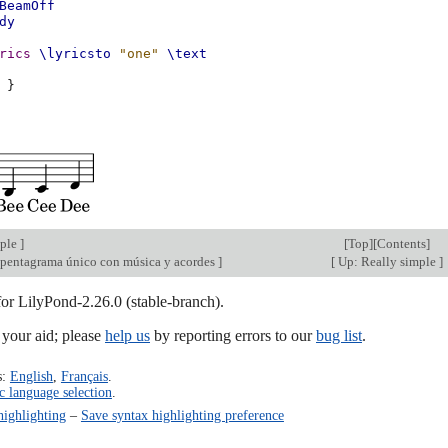
BeamOff
dy
rics
\lyricsto
"one"
\text
}
mple
]
[
Top
][
Contents
]
e pentagrama único con música y acordes
]
[
Up: Really simple
]
for LilyPond-2.26.0 (stable-branch).
our aid; please
help us
by reporting errors to our
bug list
.
s:
English
,
Français
.
c language selection
.
highlighting
–
Save syntax highlighting preference