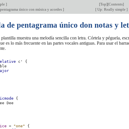
mple
]
[
Top
][
Contents
]
e pentagrama único con música y acordes
]
[
Up: Really simple
]
la de pentagrama único don notas y le
plantilla muestra una melodía sencilla con letra. Córtela y péguela, escr
ue es lo más frecuente en las partes vocales antiguas. Para usar el ba
nte.
elative
c'
{
ble
ajor
icmode
{
ee
ice
=
"one"
{