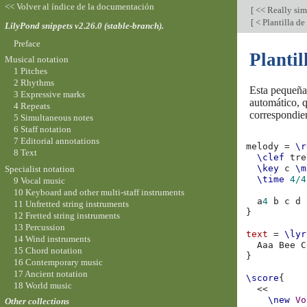
<< Volver al índice de la documentación
[
<< Really si
[
< Plantilla d
LilyPond snippets v2.26.0 (stable-branch).
Preface
Plantil
Musical notation
1 Pitches
2 Rhythms
Esta pequeña 
3 Expressive marks
automático, q
4 Repeats
correspondie
5 Simultaneous notes
6 Staff notation
7 Editorial annotations
melody
=
\r
8 Text
\clef
tre
\key
c
\m
Specialist notation
\time
4/4
9 Vocal music
10 Keyboard and other multi-staff instruments
a
4
b
c
d
11 Unfretted string instruments
}
12 Fretted string instruments
13 Percussion
text
=
\lyr
14 Wind instruments
Aaa
Bee
C
15 Chord notation
}
16 Contemporary music
17 Ancient notation
\score
{
18 World music
<<
\new
Vo
Other collections