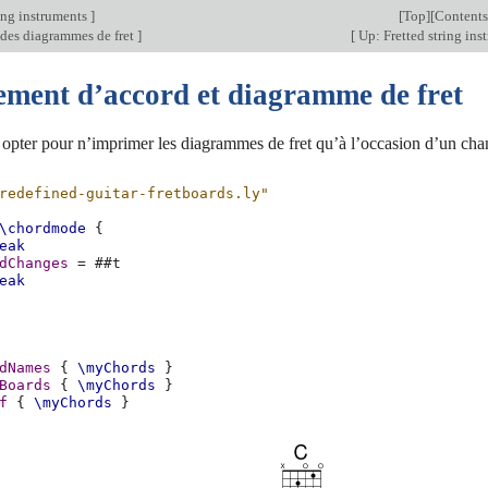
ing instruments
]
[
Top
][
Contents
 des diagrammes de fret
]
[
Up: Fretted string ins
ment d’accord et diagramme de fret
opter pour n’imprimer les diagrammes de fret qu’à l’occasion d’un cha
redefined-guitar-fretboards.ly"
\chordmode
{
eak
dChanges
=
#
#t
eak
dNames
{
\myChords
}
Boards
{
\myChords
}
f
{
\myChords
}