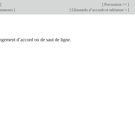
]
[
Percussion >>
]
truments
]
[
Glissando d’accords et tablature >
]
ngement d’accord ou de saut de ligne.