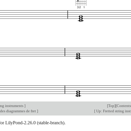
ing instruments
]
[
Top
][
Contents
 des diagrammes de fret
]
[
Up: Fretted string ins
for LilyPond-2.26.0 (stable-branch).