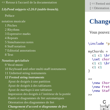
<< Retour à l'accueil de la documentation
[
<< Fretted str
[
< Orientation
LilyPond snippets v2.26.0 (stable-branch).
Préface
Change
notation musicale
1 Pitches
2 Rhythms
Vous pouvez 
3 Expressive marks
4 Repeats
5 Simultaneous notes
\include
"p
6 Staff notation
7 Editorial annotations
myChords
=
8 Text
c
1
c
1
\br
\set
chor
Notation spécialisée
c
1
c
1
\br
9 Vocal music
c
1
c
1
10 Keyboard and other multi-staff instruments
}
11 Unfretted string instruments
12 Fretted string instruments
<<
Ajout de doigtés à une partition
\new
Chor
Ajout de doigtés à des tablatures
\new
Fret
Ajout de
markups
à une tablature
\new
Staf
Impression des doigtés à l’intérieur de la portée
>>
Barrés et diagrammes de fret automatiques
Orientation des diagrammes de fret
Changement d’accord et diagramme de fret