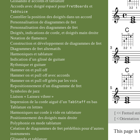
Glissando d’accords et tablature
Accords avec doigté espacé pour
et
FretBoards
TabVoice
Contrôler la position des doigtés dans un accord
Personnalisation de diagrammes de fret
Personnalisation des diagrammes de fret
Doigtés, indications de corde, et doigtés main droite
Notation de flamenco
Construction et développement de diagrammes de fret
Diagrammes de fret alternatifs
Harmoniques et tablature
Indication d’un glissé de guitare
Rythmique et guitare
Hammer on et pull off
Hammer on et pull off avec accords
Hammer on et pull off gérés par les voix
Repositionnement d’un diagramme de fret
Symboles de jazz
Liaison « Laissez vibrer »
Impression de la corde aiguë d’un
en bas
TabStaff
Tablature en lettres
Harmoniques sur corde à vide en tablature
[
<< Fretted str
Positionnement des doigtés main droite
[
< Orientation
Polyphonie en mode tablature
Création de diagrammes de fret prédéfinis pour d’autres
This page is 
instruments
Glissando et tablature