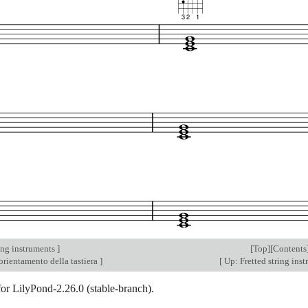
ing instruments
]
[
Top
][
Contents
orientamento della tastiera
]
[
Up: Fretted string ins
for LilyPond-2.26.0 (stable-branch).