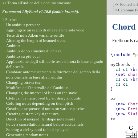
<< Torna all'indice della documentazione
[
<< Fretted str
[
< Cambiare l’
Frammenti LilyPond v2.26.0 (stable-branch).
1 Pitches
Chord 
Un ambitus per voce
Aggiungere un segno di ottava a una sola voce
Teste di nota Aiken variante sottile
Fretboards ca
Altering the length of beamed stems
Ambitus
Ambitus dopo armatura di chiave
\include
"p
Ambitus su più voci
Applicazione degli stili delle teste di nota in base al grado
myChords
=
della scala
c
1
c
1
\br
Cambiare automaticamente la direzione del gambo della
\set
chor
nota centrale in base alla melodia
c
1
c
1
\br
Changing ottava text
c
1
c
1
Modifica dell’intervallo dell’ambitus
}
Changing the interval of lines on the stave
Clefs can be transposed by arbitrary amounts
<<
Coloring notes depending on their pitch
\new
Chor
Creating a sequence of notes on various pitches
\new
Fret
Creating custom key signatures
\new
Staf
>>
Direction of merged ‘fa’ shape note heads
Force a cancellation natural before accidentals
Forcing a clef symbol to be displayed
Generating random notes