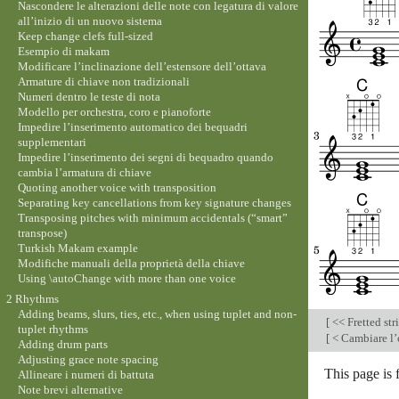
Nascondere le alterazioni delle note con legatura di valore
all’inizio di un nuovo sistema
Keep change clefs full-sized
Esempio di makam
Modificare l’inclinazione dell’estensore dell’ottava
Armature di chiave non tradizionali
Numeri dentro le teste di nota
Modello per orchestra, coro e pianoforte
Impedire l’inserimento automatico dei bequadri
supplementari
Impedire l’inserimento dei segni di bequadro quando
cambia l’armatura di chiave
Quoting another voice with transposition
Separating key cancellations from key signature changes
Transposing pitches with minimum accidentals (“smart”
transpose)
Turkish Makam example
Modifiche manuali della proprietà della chiave
Using \autoChange with more than one voice
2 Rhythms
Adding beams, slurs, ties, etc., when using tuplet and non-
[
<< Fretted str
tuplet rhythms
[
< Cambiare l’
Adding drum parts
Adjusting grace note spacing
This page is 
Allineare i numeri di battuta
Note brevi alternative