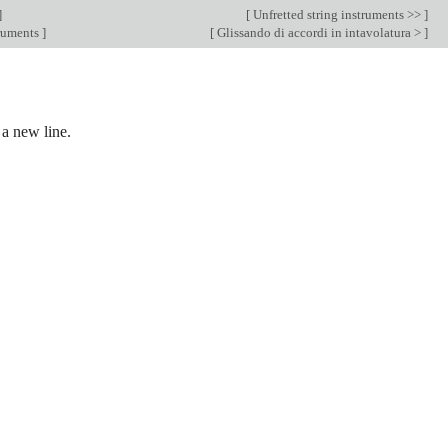
]
[
Unfretted string instruments >>
]
truments
]
[
Glissando di accordi in intavolatura >
]
 a new line.