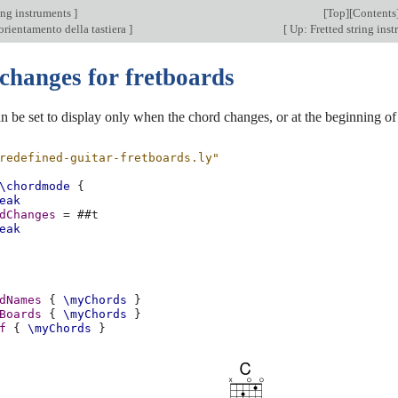
ing instruments
]
[
Top
][
Contents
orientamento della tastiera
]
[
Up: Fretted string ins
changes for fretboards
n be set to display only when the chord changes, or at the beginning of
redefined-guitar-fretboards.ly"
\chordmode
{
eak
dChanges
=
#
#t
eak
dNames
{
\myChords
}
Boards
{
\myChords
}
f
{
\myChords
}