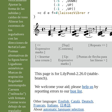
verticalmente
(
-5
.
,
DOWN
)
Ajustar la
(
-3
.
,
UP
)
forma de las
(
-1
.
,
UP
))
subidas y
<
c
d
e
f
>
4
\laissezVibrer
r
}
caídas de tono
Alinear los
extremos de
los
reguladores
con las
direcciones de
[
<<
[
Top
]
[
Repeats >>
]
NoteColumn
Expressive
[
Contents
]
Formas
marks
]
alternativas de
[
< Insertar
[
Up:
[
Puntas de flecha para
la figura breve
una cesura
]
Expressive
las líneas >
]
marks
]
Ligaduras
asimétricas
Marcas de
This page is for LilyPond-2.26.0 (stable-
respiración
branch).
Regulador
interrumpido
We welcome your aid; please
help us
by
Caesura
reporting errors to our
bug list
.
(“railtracks”)
with fermata
Other languages:
English
,
Català
,
Deutsch
,
Centrar texto
Français
,
Italiano
,
日本語
.
debajo de un
About
automatic language selection
.
regulador