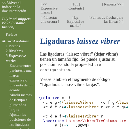
<< Volver al
[
<<
[
Top
]
[
Repeats >>
]
índice de la
Expressive
[
Contents
]
documentación
marks
]
[
< Insertar
[
Up:
[
Puntas de flecha para
LilyPond snippets
una cesura
]
Expressive
las líneas >
]
v2.26.0 (stable-
marks
]
branch).
Preface
Ligaduras
laissez vibrer
Musical notation
1 Pitches
2 Rhythms
Las ligaduras “laissez vibrer” (dejar vibrar)
3 Expressive
tienen un tamaño fijo. Se puede ajustar su
marks
posición usando la propiedad
tie-
Encerrar entre
.
configuration
paréntesis una
marca
Véase también el fragmento de código
expresiva o
“Ligaduras laissez vibrer largas”.
una nota de un
acorde
Añadir marcas
\relative
c'
{
de tiempo a
<
c
e
g
>
4
\laissezVibrer
r
<
c
f
g
>
\lais
glissandos
<
c
d
f
g
>
4
\laissezVibrer
r
<
c
d
f
g
>
4
largos
Ajustar las
<
c
d
e
f
>
4
\laissezVibrer
r
posiciones de
\override
LaissezVibrerTieColumn
.
tie-
las ligaduras
=
#
`
((
-7
.
,
DOWN
)