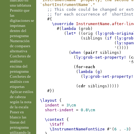
marcado en
`shortInstrumentName`."
una tablatura
;; This code could be changed or ext
Permitir que
;; for each occurrence of `shortInst
las
#{
digitaciones se
\override
InstrumentName
.
after-lin
impriman
#(
lambda
(
grob
)
dentro del
(
let*
((
orig
(
ly:grob-origina
pentagrama
(
siblings
(
if
(
ly:grob
Numeración
(
ly:span
de compases
'
())))
alternativa
(
when
(
pair?
siblings
)
Corchetes de
(
ly:grob-set-property!
(
c
análisis
'f
encima del
(
for-each
pentagrama
(
lambda
(
g
)
Corchetes de
(
ly:grob-set-property!
análisis con
(
cdr
siblings
)))))
etiquetas
#})
Aplicar estilos
de cabeza
\layout
{
según la nota
indent
=
3\cm
de la escala
short-indent
=
0.8
\cm
Poner en
blanco las
\context
{
líneas del
\Staff
pentagrama
\InstrumentNameFontSize
#
'
(
6
.
-3
)
utilizando la
}