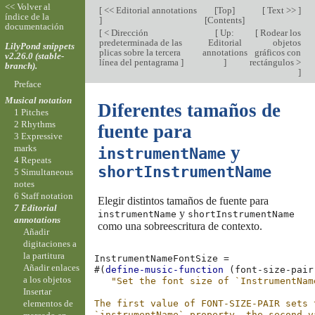
<< Volver al
[
<< Editorial annotations
[
Top
]
[
Text >>
]
índice de la
]
[
Contents
]
documentación
[
< Dirección
[
Up:
[
Rodear los
predeterminada de las
Editorial
objetos
LilyPond snippets
plicas sobre la tercera
annotations
gráficos con
v2.26.0 (stable-
línea del pentagrama
]
]
rectángulos >
branch).
]
Preface
Musical notation
Diferentes tamaños de
1 Pitches
2 Rhythms
fuente para
3 Expressive
y
marks
instrumentName
4 Repeats
shortInstrumentName
5 Simultaneous
notes
6 Staff notation
Elegir distintos tamaños de fuente para
7 Editorial
y
instrumentName
shortInstrumentName
annotations
como una sobreescritura de contexto.
Añadir
digitaciones a
la partitura
InstrumentNameFontSize
=
Añadir enlaces
#(
define-music-function
(
font-size-pair
a los objetos
"Set the font size of `InstrumentNam
Insertar
elementos de
The first value of FONT-SIZE-PAIR sets 
`instrumentName` property, the second v