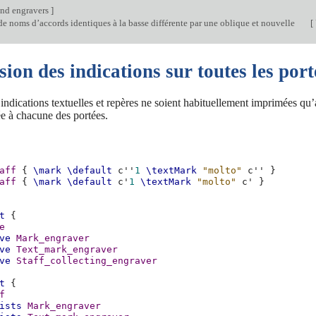
nd engravers
]
e noms d’accords identiques à la basse différente par une oblique et nouvelle
[
ion des indications sur toutes les por
indications textuelles et repères ne soient habituellement imprimées qu’
ée à chacune des portées.
aff
{
\mark
\default
c''
1
\textMark
"molto"
c''
}
aff
{
\mark
\default
c'
1
\textMark
"molto"
c'
}
t
{
e
ve
Mark_engraver
ve
Text_mark_engraver
ve
Staff_collecting_engraver
t
{
f
ists
Mark_engraver