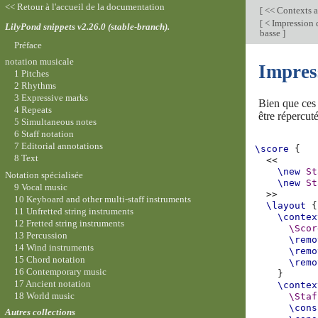
<< Retour à l'accueil de la documentation
[
<< Contexts a
[
< Impression d
LilyPond snippets v2.26.0 (stable-branch).
basse
]
Préface
notation musicale
Impress
1 Pitches
2 Rhythms
3 Expressive marks
Bien que ces 
4 Repeats
être répercut
5 Simultaneous notes
6 Staff notation
7 Editorial annotations
\score
{
8 Text
<<
\new
St
Notation spécialisée
\new
St
9 Vocal music
>>
10 Keyboard and other multi-staff instruments
\layout
{
11 Unfretted string instruments
\contex
12 Fretted string instruments
\Scor
13 Percussion
\remo
14 Wind instruments
\remo
15 Chord notation
\remo
16 Contemporary music
}
17 Ancient notation
\contex
18 World music
\Staf
\cons
Autres collections