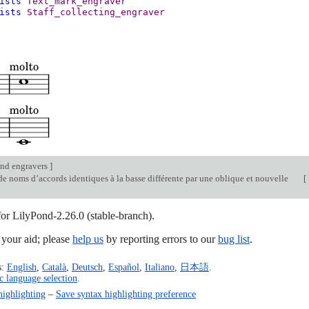
ists
Text_mark_engraver
ists
Staff_collecting_engraver
nd engravers
]
e noms d’accords identiques à la basse différente par une oblique et nouvelle
[
for LilyPond-2.26.0 (stable-branch).
our aid; please
help us
by reporting errors to our
bug list
.
s:
English
,
Català
,
Deutsch
,
Español
,
Italiano
,
日本語
.
c language selection
.
highlighting
–
Save syntax highlighting preference