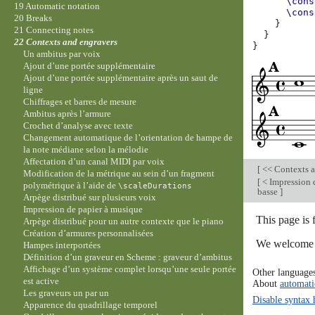
\cons
19 Automatic notation
\cons
20 Breaks
}
21 Connecting notes
}
22 Contexts and engravers
}
Un ambitus par voix
Ajout d’une portée supplémentaire
Ajout d’une portée supplémentaire après un saut de
ligne
Chiffrages et barres de mesure
Ambitus après l’armure
Crochet d’analyse avec texte
Changement automatique de l’orientation de hampe de
la note médiane selon la mélodie
Affectation d’un canal MIDI par voix
[
<< Contexts a
Modification de la métrique au sein d’un fragment
[
< Impression d
polymétrique à l’aide de
\scaleDurations
basse
]
Arpège distribué sur plusieurs voix
Impression de papier à musique
This page is 
Arpège distribué pour un autre contexte que le piano
Création d’armures personnalisées
We welcome y
Hampes interportées
Définition d’un graveur en Scheme : graveur d’ambitus
Affichage d’un système complet lorsqu’une seule portée
Other language
est active
About
automati
Les graveurs un par un
Disable syntax 
Apparence du quadrillage temporel