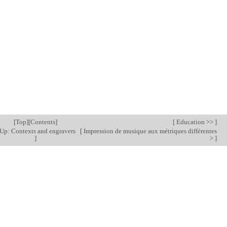
[
Top
][
Contents
]
[
Education >>
]
Up: Contexts and engravers
[
Impression de musique aux métriques différentes
]
>
]