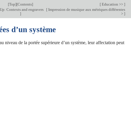
[
Top
][
Contents
]
[
Education >>
]
Up: Contexts and engravers
[
Impression de musique aux métriques différentes
]
>
]
tées d’un système
au niveau de la portée supérieure d’un système, leur affectation peut