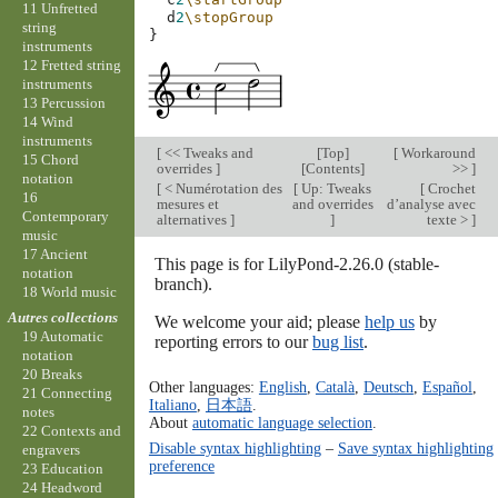
11 Unfretted
d
2
\stopGroup
string
}
instruments
12 Fretted string
instruments
13 Percussion
14 Wind
instruments
[
<< Tweaks and
[
Top
]
[
Workaround
15 Chord
overrides
]
[
Contents
]
>>
]
notation
[
< Numérotation des
[
Up: Tweaks
[
Crochet
16
mesures et
and overrides
d’analyse avec
Contemporary
alternatives
]
]
texte >
]
music
17 Ancient
This page is for LilyPond-2.26.0 (stable-
notation
branch).
18 World music
Autres collections
We welcome your aid; please
help us
by
19 Automatic
reporting errors to our
bug list
.
notation
20 Breaks
Other languages:
English
,
Català
,
Deutsch
,
Español
,
21 Connecting
Italiano
,
日本語
.
notes
About
automatic language selection
.
22 Contexts and
Disable syntax highlighting
–
Save syntax highlighting
engravers
preference
23 Education
24 Headword