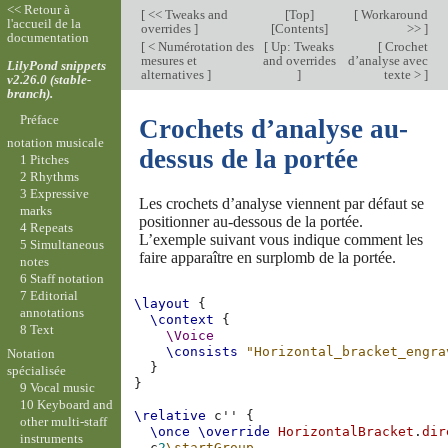
<< Retour à
[
<< Tweaks and
[
Top
]
[
Workaround
l'accueil de la
overrides
]
[
Contents
]
>>
]
documentation
[
< Numérotation des
[
Up: Tweaks
[
Crochet
mesures et
and overrides
d’analyse avec
LilyPond snippets
alternatives
]
]
texte >
]
v2.26.0 (stable-
branch).
Préface
Crochets d’analyse au-
notation musicale
dessus de la portée
1 Pitches
2 Rhythms
3 Expressive
Les crochets d’analyse viennent par défaut se
marks
positionner au-dessous de la portée.
4 Repeats
L’exemple suivant vous indique comment les
5 Simultaneous
faire apparaître en surplomb de la portée.
notes
6 Staff notation
7 Editorial
\layout
{
annotations
\context
{
8 Text
\Voice
\consists
"Horizontal_bracket_engra
Notation
}
spécialisée
}
9 Vocal music
10 Keyboard and
\relative
c''
{
other multi-staff
\once
\override
HorizontalBracket
.
dir
instruments
c
2
\startGroup