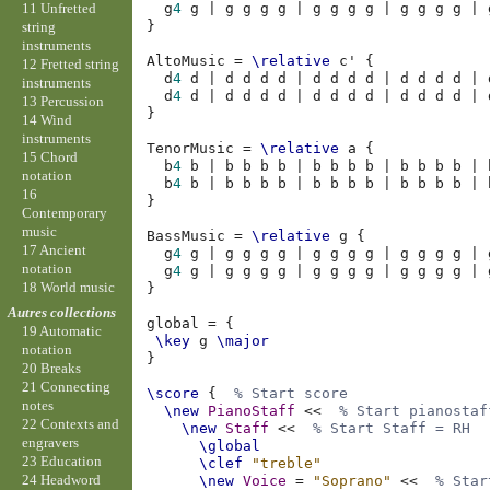
11 Unfretted
g
4
g
|
g
g
g
g
|
g
g
g
g
|
g
g
g
g
|
}
string
instruments
AltoMusic
=
\relative
c'
{
12 Fretted string
d
4
d
|
d
d
d
d
|
d
d
d
d
|
d
d
d
d
|
instruments
d
4
d
|
d
d
d
d
|
d
d
d
d
|
d
d
d
d
|
13 Percussion
}
14 Wind
instruments
TenorMusic
=
\relative
a
{
15 Chord
b
4
b
|
b
b
b
b
|
b
b
b
b
|
b
b
b
b
|
notation
b
4
b
|
b
b
b
b
|
b
b
b
b
|
b
b
b
b
|
16
}
Contemporary
music
BassMusic
=
\relative
g
{
17 Ancient
g
4
g
|
g
g
g
g
|
g
g
g
g
|
g
g
g
g
|
notation
g
4
g
|
g
g
g
g
|
g
g
g
g
|
g
g
g
g
|
18 World music
}
Autres collections
global
=
{
19 Automatic
\key
g
\major
notation
}
20 Breaks
21 Connecting
\score
{
% Start score
notes
\new
PianoStaff
<<
% Start pianostaf
22 Contexts and
\new
Staff
<<
% Start Staff = RH
engravers
\global
23 Education
\clef
"treble"
24 Headword
\new
Voice
=
"Soprano"
<<
% Star