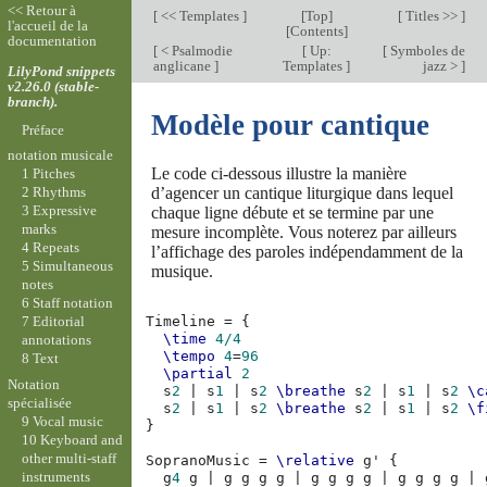
<< Retour à
[
<< Templates
]
[
Top
]
[
Titles >>
]
l'accueil de la
[
Contents
]
documentation
[
< Psalmodie
[
Up:
[
Symboles de
anglicane
]
Templates
]
jazz >
]
LilyPond snippets
v2.26.0 (stable-
branch).
Modèle pour cantique
Préface
notation musicale
Le code ci-dessous illustre la manière
1 Pitches
d’agencer un cantique liturgique dans lequel
2 Rhythms
3 Expressive
chaque ligne débute et se termine par une
marks
mesure incomplète. Vous noterez par ailleurs
4 Repeats
l’affichage des paroles indépendamment de la
5 Simultaneous
musique.
notes
6 Staff notation
7 Editorial
Timeline
=
{
\time
4/4
annotations
\tempo
4
=
96
8 Text
\partial
2
Notation
s
2
|
s
1
|
s
2
\breathe
s
2
|
s
1
|
s
2
\c
spécialisée
s
2
|
s
1
|
s
2
\breathe
s
2
|
s
1
|
s
2
\f
9 Vocal music
}
10 Keyboard and
other multi-staff
SopranoMusic
=
\relative
g'
{
instruments
g
4
g
|
g
g
g
g
|
g
g
g
g
|
g
g
g
g
|