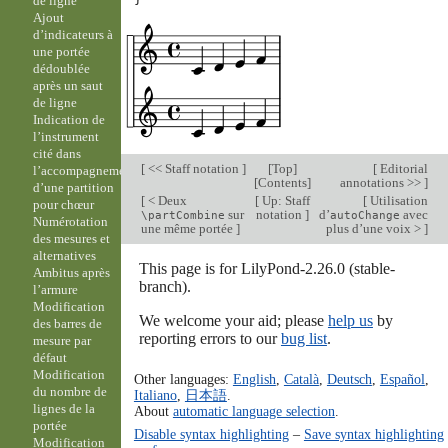
de ligne
Ajout
d’indicateurs à
une portée
dédoublée
après un saut
de ligne
Indication de
l’instrument
cité dans
[
<< Staff notation
]
[
Top
]
[
Editorial
l’accompagnement
[
Contents
]
annotations >>
]
d’une partition
[
< Deux
[
Up: Staff
[
Utilisation
pour chœur
sur
notation
]
d’
avec
\partCombine
autoChange
Numérotation
une même portée
]
plus d’une voix >
]
des mesures et
alternatives
This page is for LilyPond-2.26.0 (stable-
Ambitus après
branch).
l’armure
Modification
We welcome your aid; please
help us
by
des barres de
reporting errors to our
bug list
.
mesure par
défaut
Modification
Other languages:
English
,
Català
,
Deutsch
,
Español
,
du nombre de
Italiano
,
日本語
.
lignes de la
About
automatic language selection
.
portée
Disable syntax highlighting
–
Save syntax highlighting
Modification