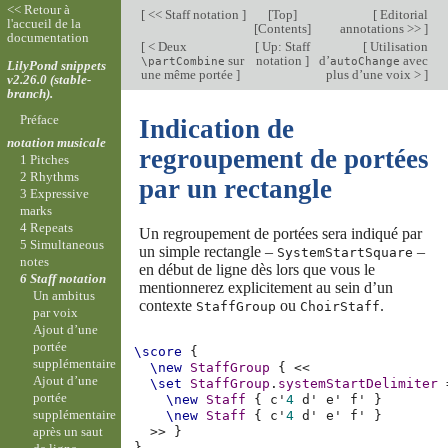
<< Retour à
[
<< Staff notation
]
[
Top
]
[
Editorial
l'accueil de la
[
Contents
]
annotations >>
]
documentation
[
< Deux
[
Up: Staff
[
Utilisation
sur
notation
]
d’
avec
\partCombine
autoChange
LilyPond snippets
une même portée
]
plus d’une voix >
]
v2.26.0 (stable-
branch).
Préface
Indication de
notation musicale
regroupement de portées
1 Pitches
2 Rhythms
par un rectangle
3 Expressive
marks
4 Repeats
Un regroupement de portées sera indiqué par
5 Simultaneous
un simple rectangle –
–
SystemStartSquare
notes
en début de ligne dès lors que vous le
6 Staff notation
mentionnerez explicitement au sein d’un
Un ambitus
contexte
ou
.
StaffGroup
ChoirStaff
par voix
Ajout d’une
portée
\score
{
supplémentaire
\new
StaffGroup
{
<<
Ajout d’une
\set
StaffGroup
.
systemStartDelimiter
portée
\new
Staff
{
c'
4
d'
e'
f'
}
supplémentaire
\new
Staff
{
c'
4
d'
e'
f'
}
après un saut
>>
}
}