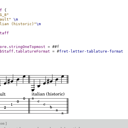
f
{
G_8"
ault"
\m
lian (historic)"
\m
taff
ore
.
stringOneTopmost
=
#
#f
bStaff
.
tablatureFormat
=
#
fret-letter-tablature-format
tion
]