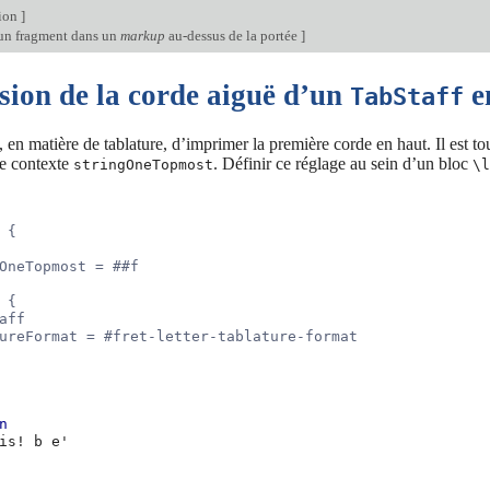
tion
]
’un fragment dans un
markup
au-dessus de la portée
]
sion de la corde aiguë d’un
e
TabStaff
e, en matière de tablature, d’imprimer la première corde en haut. Il est t
de contexte
. Définir ce réglage au sein d’un bloc
stringOneTopmost
\l
 {
OneTopmost = ##f
 {
aff
ureFormat = #fret-letter-tablature-format
n
is!
b
e'