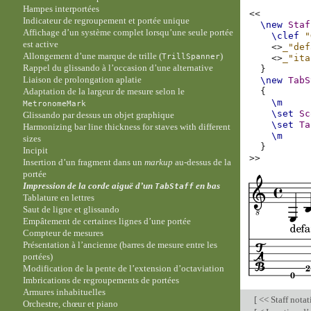
Hampes interportées
<<
Indicateur de regroupement et portée unique
\new
Staf
Affichage d’un système complet lorsqu’une seule portée
\clef
"
est active
<>
_"def
Allongement d’une marque de trille (
)
TrillSpanner
<>
_"ita
Rappel du glissando à l’occasion d’une alternative
}
Liaison de prolongation aplatie
\new
TabS
Adaptation de la largeur de mesure selon le
{
\m
MetronomeMark
\set
Sc
Glissando par dessus un objet graphique
\set
Ta
Harmonizing bar line thickness for staves with different
\m
sizes
}
Incipit
>>
Insertion d’un fragment dans un
markup
au-dessus de la
portée
Impression de la corde aiguë d’un
en bas
TabStaff
Tablature en lettres
Saut de ligne et glissando
Empâtement de certaines lignes d’une portée
Compteur de mesures
Présentation à l’ancienne (barres de mesure entre les
portées)
Modification de la pente de l’extension d’octaviation
Imbrications de regroupements de portées
Armures inhabituelles
[
<< Staff nota
Orchestre, chœur et piano