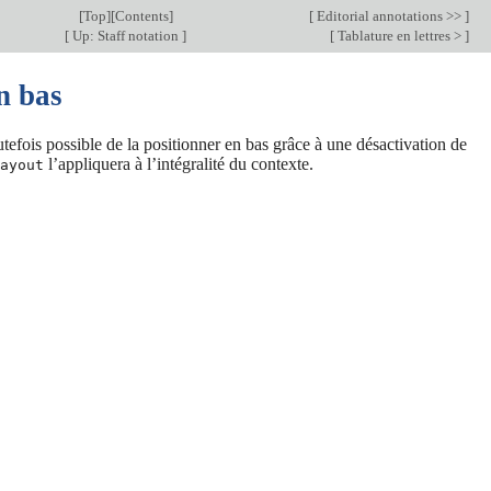
[
Top
][
Contents
]
[
Editorial annotations >>
]
[
Up: Staff notation
]
[
Tablature en lettres >
]
n bas
outefois possible de la positionner en bas grâce à une désactivation de
l’appliquera à l’intégralité du contexte.
ayout