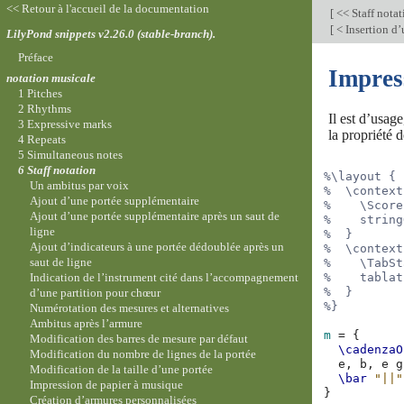
<< Retour à l'accueil de la documentation
[
<< Staff nota
[
< Insertion d
LilyPond snippets v2.26.0 (stable-branch).
Préface
Impres
notation musicale
1 Pitches
2 Rhythms
Il est d’usag
3 Expressive marks
la propriété 
4 Repeats
5 Simultaneous notes
6 Staff notation
%\layout {
Un ambitus par voix
%  \context
Ajout d’une portée supplémentaire
%    \Score
Ajout d’une portée supplémentaire après un saut de
%    string
ligne
%  }
Ajout d’indicateurs à une portée dédoublée après un
%  \context
saut de ligne
%    \TabSt
Indication de l’instrument cité dans l’accompagnement
%    tablat
%  }
d’une partition pour chœur
%}
Numérotation des mesures et alternatives
Ambitus après l’armure
m
=
{
Modification des barres de mesure par défaut
\cadenzaO
Modification du nombre de lignes de la portée
e,
b,
e
g
Modification de la taille d’une portée
\bar
"||"
Impression de papier à musique
}
Création d’armures personnalisées