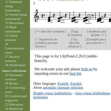
11 Unfretted
}
string
instruments
12 Fretted string
instruments
13 Percussion
14 Wind
[
<< Specific notation
]
[
Top
]
[
Symbols and
instruments
[
Contents
]
glyphs >>
]
15 Chord
[
< Séparation de
[
Up:
[
Exemple pour
notation
syllables par une
Specific
percussions >
]
16
liaison
]
notation
]
Contemporary
music
This page is for LilyPond-2.26.0 (stable-
17 Ancient
branch).
notation
18 World music
We welcome your aid; please
help us
by
Autres collections
reporting errors to our
bug list
.
19 Automatic
notation
Other languages:
English
,
Español
.
20 Breaks
About
automatic language selection
.
21 Connecting
notes
Disable syntax highlighting
–
Save syntax highlighting
22 Contexts and
preference
engravers
23 Education
24 Headword