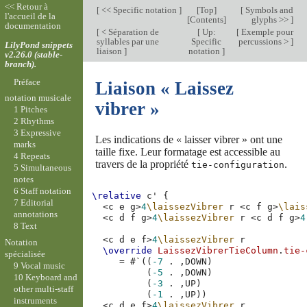
<< Retour à
[
<< Specific notation
]
[
Top
]
[
Symbols and
l'accueil de la
[
Contents
]
glyphs >>
]
documentation
[
< Séparation de
[
Up:
[
Exemple pour
syllables par une
Specific
percussions >
]
LilyPond snippets
liaison
]
notation
]
v2.26.0 (stable-
branch).
Préface
Liaison « Laissez
notation musicale
vibrer »
1 Pitches
2 Rhythms
3 Expressive
Les indications de « laisser vibrer » ont une
marks
taille fixe. Leur formatage est accessible au
4 Repeats
travers de la propriété
.
tie-configuration
5 Simultaneous
notes
6 Staff notation
\relative
c'
{
7 Editorial
<
c
e
g
>
4
\laissezVibrer
r
<
c
f
g
>
\lais
annotations
<
c
d
f
g
>
4
\laissezVibrer
r
<
c
d
f
g
>
4
8 Text
<
c
d
e
f
>
4
\laissezVibrer
r
Notation
\override
LaissezVibrerTieColumn
.
tie-
spécialisée
=
#
`
((
-7
.
,
DOWN
)
9 Vocal music
(
-5
.
,
DOWN
)
10 Keyboard and
(
-3
.
,
UP
)
other multi-staff
(
-1
.
,
UP
))
instruments
<
c
d
e
f
>
4
\laissezVibrer
r