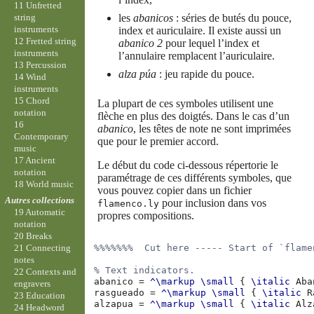
11 Unfretted
string
les
abanicos
: séries de butés du pouce,
instruments
index et auriculaire. Il existe aussi un
12 Fretted string
abanico 2
pour lequel l’index et
instruments
l’annulaire remplacent l’auriculaire.
13 Percussion
alza púa
: jeu rapide du pouce.
14 Wind
instruments
15 Chord
La plupart de ces symboles utilisent une
notation
flèche en plus des doigtés. Dans le cas d’un
16
abanico
, les têtes de note ne sont imprimées
Contemporary
que pour le premier accord.
music
17 Ancient
Le début du code ci-dessous répertorie le
notation
paramétrage de ces différents symboles, que
18 World music
vous pouvez copier dans un fichier
Autres collections
pour inclusion dans vos
flamenco.ly
19 Automatic
propres compositions.
notation
20 Breaks
%%%%%%%  Cut here ----- Start of `flame
21 Connecting
notes
% Text indicators.
22 Contexts and
abanico
=
^\markup
\small
{
\italic
Aba
engravers
rasgueado
=
^\markup
\small
{
\italic
R
23 Education
alzapua
=
^\markup
\small
{
\italic
Alz
24 Headword