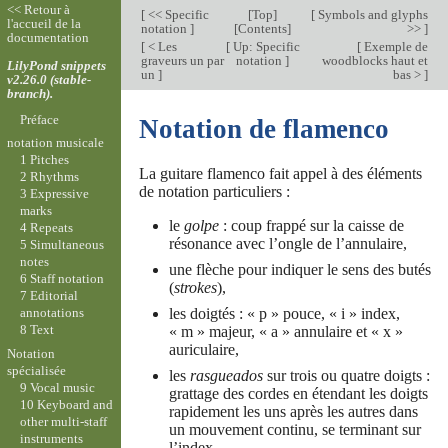
<< Retour à
[
<< Specific
[
Top
]
[
Symbols and glyphs
l'accueil de la
notation
]
[
Contents
]
>>
]
documentation
[
< Les
[
Up: Specific
[
Exemple de
graveurs un par
notation
]
woodblocks haut et
LilyPond snippets
un
]
bas >
]
v2.26.0 (stable-
branch).
Préface
Notation de flamenco
notation musicale
1 Pitches
La guitare flamenco fait appel à des éléments
2 Rhythms
de notation particuliers :
3 Expressive
marks
le
golpe
: coup frappé sur la caisse de
4 Repeats
résonance avec l’ongle de l’annulaire,
5 Simultaneous
notes
une flèche pour indiquer le sens des butés
6 Staff notation
(
strokes
),
7 Editorial
les doigtés : « p » pouce, « i » index,
annotations
8 Text
« m » majeur, « a » annulaire et « x »
auriculaire,
Notation
spécialisée
les
rasgueados
sur trois ou quatre doigts :
9 Vocal music
grattage des cordes en étendant les doigts
10 Keyboard and
rapidement les uns après les autres dans
other multi-staff
un mouvement continu, se terminant sur
instruments
l’index,