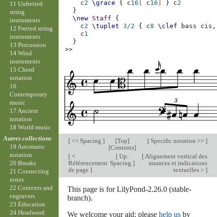
c
2
\grace
{
c
16
[
c
16
]
}
c
2
11 Unfretted
}
string
\new
Staff
{
instruments
c
2
\tuplet
3/2
{
c
8
\clef
bass
cis,
12 Fretted string
c
1
instruments
}
13 Percussion
>>
14 Wind
instruments
15 Chord
notation
16
Contemporary
music
17 Ancient
notation
18 World music
Autres collections
[
<< Spacing
]
[
Top
]
[
Specific notation >>
]
19 Automatic
[
Contents
]
notation
[
<
[
Up:
[
Alignement vertical des
Référencement
Spacing
]
nuances et indications
20 Breaks
de page
]
textuelles >
]
21 Connecting
notes
22 Contexts and
This page is for LilyPond-2.26.0 (stable-
engravers
branch).
23 Education
24 Headword
We welcome your aid; please
help us
by