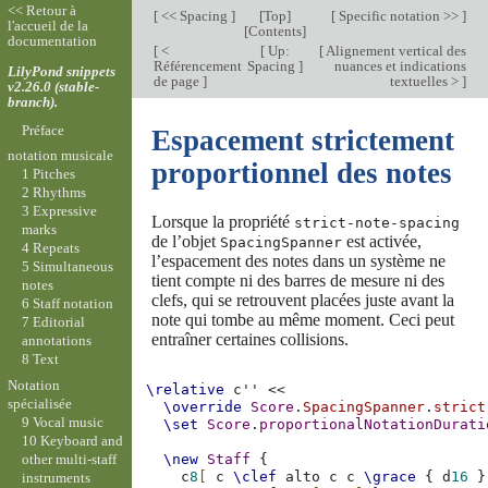
<< Retour à
[
<< Spacing
]
[
Top
]
[
Specific notation >>
]
l'accueil de la
[
Contents
]
documentation
[
<
[
Up:
[
Alignement vertical des
Référencement
Spacing
]
nuances et indications
LilyPond snippets
de page
]
textuelles >
]
v2.26.0 (stable-
branch).
Préface
Espacement strictement
notation musicale
proportionnel des notes
1 Pitches
2 Rhythms
3 Expressive
Lorsque la propriété
strict-note-spacing
marks
de l’objet
est activée,
SpacingSpanner
4 Repeats
l’espacement des notes dans un système ne
5 Simultaneous
tient compte ni des barres de mesure ni des
notes
clefs, qui se retrouvent placées juste avant la
6 Staff notation
note qui tombe au même moment. Ceci peut
7 Editorial
entraîner certaines collisions.
annotations
8 Text
Notation
\relative
c''
<<
spécialisée
\override
Score
.
SpacingSpanner
.
strict
9 Vocal music
\set
Score
.
proportionalNotationDurati
10 Keyboard and
other multi-staff
\new
Staff
{
c
8
[
c
\clef
alto
c
c
\grace
{
d
16
}
instruments