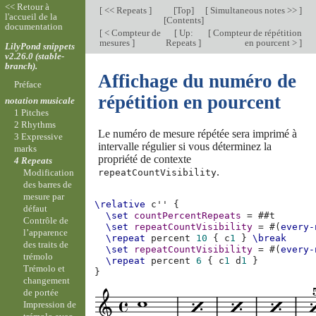
<< Retour à
[
<< Repeats
]
[
Top
]
[
Simultaneous notes >>
]
l'accueil de la
[
Contents
]
documentation
[
< Compteur de
[
Up:
[
Compteur de répétition
mesures
]
Repeats
]
en pourcent >
]
LilyPond snippets
v2.26.0 (stable-
branch).
Affichage du numéro de
Préface
répétition en pourcent
notation musicale
1 Pitches
2 Rhythms
Le numéro de mesure répétée sera imprimé à
3 Expressive
intervalle régulier si vous déterminez la
marks
propriété de contexte
4 Repeats
.
repeatCountVisibility
Modification
des barres de
mesure par
\relative
c''
{
défaut
\set
countPercentRepeats
=
#
#t
Contrôle de
\set
repeatCountVisibility
=
#(
every-
l’apparence
\repeat
percent
10
{
c
1
}
\break
des traits de
\set
repeatCountVisibility
=
#(
every-
trémolo
\repeat
percent
6
{
c
1
d
1
}
Trémolo et
}
changement
de portée
Impression de