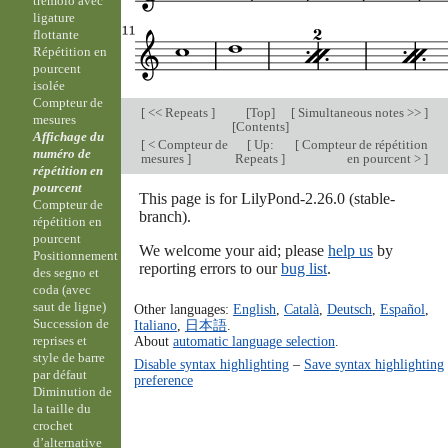
trémolo avec
ligature
flottante
Répétition en
pourcent
isolée
Compteur de
[
<< Repeats
]
[
Top
]
[
Simultaneous notes >>
]
mesures
[
Contents
]
Affichage du
[
< Compteur de
[
Up:
[
Compteur de répétition
numéro de
mesures
]
Repeats
]
en pourcent >
]
répétition en
pourcent
This page is for LilyPond-2.26.0 (stable-
Compteur de
branch).
répétition en
pourcent
We welcome your aid; please
help us
by
Positionnement
reporting errors to our
bug list
.
des segno et
coda (avec
saut de ligne)
Other languages:
English
,
Català
,
Deutsch
,
Español
,
Succession de
Italiano
,
日本語
.
About
automatic language selection
.
reprises et
style de barre
Disable syntax highlighting
–
Save syntax highlighting
par défaut
preference
Diminution de
la taille du
crochet
d’alternative