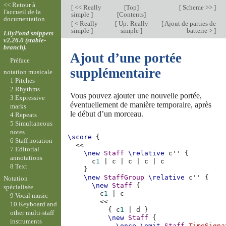
<< Retour à
[
<< Really
[
Top
]
[
Scheme >>
]
l'accueil de la
simple
]
[
Contents
]
documentation
[
< Really
[
Up: Really
[
Ajout de parties de
simple
]
simple
]
batterie >
]
LilyPond snippets
v2.26.0 (stable-
branch).
Ajout d’une portée
Préface
supplémentaire
notation musicale
1 Pitches
2 Rhythms
Vous pouvez ajouter une nouvelle portée,
3 Expressive
éventuellement de manière temporaire, après
marks
le début d’un morceau.
4 Repeats
5 Simultaneous
notes
\score
{
6 Staff notation
<<
7 Editorial
\new
Staff
\relative
c''
{
annotations
c
1
|
c
|
c
|
c
|
c
8 Text
}
\new
StaffGroup
\relative
c''
{
Notation
\new
Staff
{
spécialisée
c
1
|
c
9 Vocal music
<<
10 Keyboard and
{
c
1
|
d
}
other multi-staff
\new
Staff
{
instruments
\once
\omit
Staff
.
TimeSigna