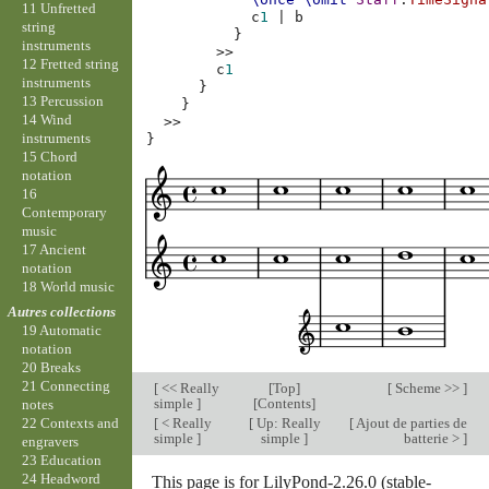
11 Unfretted
c
1
|
b
string
}
instruments
>>
12 Fretted string
c
1
instruments
}
13 Percussion
}
14 Wind
>>
instruments
}
15 Chord
notation
16
Contemporary
music
17 Ancient
notation
18 World music
Autres collections
19 Automatic
notation
20 Breaks
21 Connecting
[
<< Really
[
Top
]
[
Scheme >>
]
simple
]
[
Contents
]
notes
[
< Really
[
Up: Really
[
Ajout de parties de
22 Contexts and
simple
]
simple
]
batterie >
]
engravers
23 Education
24 Headword
This page is for LilyPond-2.26.0 (stable-