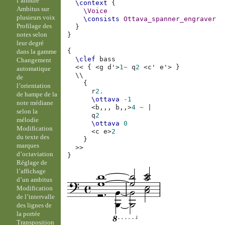
l’armure
\context
{
Ambitus sur
\Voice
plusieurs voix
\consists
Ottava_spanner_engraver
Profilage des
}
notes selon
}
leur degré
{
dans la gamme
\clef
bass
Changement
<<
{
<
g
d'
>
1
~
q
2
<
c'
e'
>
}
automatique
\\
de
{
l’orientation
r
2.
de hampe de la
\ottava
-1
note médiane
<
b,,,
b,,
>
4
~
|
selon la
q
2
mélodie
\ottava
0
Modification
<
c
e
>
2
du texte des
}
marques
>>
d’octaviation
}
Réglage de
l’affichage
d’un ambitus
Modification
de l’intervalle
des lignes de
la portée
Transposition