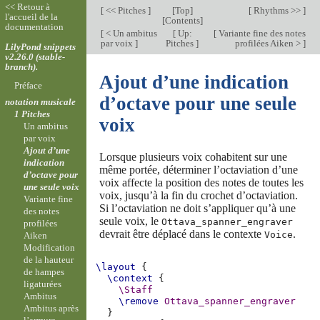
<< Retour à
[
<< Pitches
]
[
Top
]
[
Rhythms >>
]
l'accueil de la
[
Contents
]
documentation
[
< Un ambitus
[
Up:
[
Variante fine des notes
par voix
]
Pitches
]
profilées Aiken >
]
LilyPond snippets
v2.26.0 (stable-
branch).
Ajout d’une indication
Préface
d’octave pour une seule
notation musicale
1 Pitches
voix
Un ambitus
par voix
Ajout d’une
Lorsque plusieurs voix cohabitent sur une
indication
même portée, déterminer l’octaviation d’une
d’octave pour
voix affecte la position des notes de toutes les
une seule voix
voix, jusqu’à la fin du crochet d’octaviation.
Variante fine
Si l’octaviation ne doit s’appliquer qu’à une
des notes
seule voix, le
Ottava_spanner_engraver
profilées
devrait être déplacé dans le contexte
.
Voice
Aiken
Modification
de la hauteur
\layout
{
de hampes
\context
{
ligaturées
\Staff
Ambitus
\remove
Ottava_spanner_engraver
Ambitus après
}