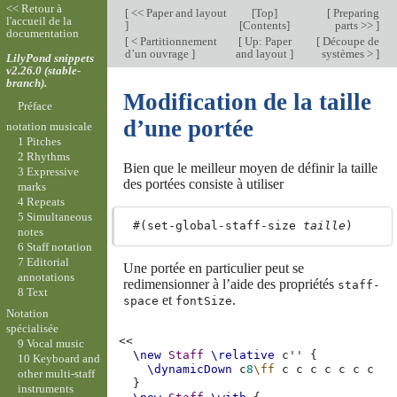
<< Retour à
[
<< Paper and layout
[
Top
]
[
Preparing
l'accueil de la
]
[
Contents
]
parts >>
]
documentation
[
< Partitionnement
[
Up: Paper
[
Découpe de
d’un ouvrage
]
and layout
]
systèmes >
]
LilyPond snippets
v2.26.0 (stable-
branch).
Modification de la taille
Préface
d’une portée
notation musicale
1 Pitches
2 Rhythms
Bien que le meilleur moyen de définir la taille
3 Expressive
des portées consiste à utiliser
marks
4 Repeats
5 Simultaneous
 #(set-global-staff-size 
taille
notes
6 Staff notation
7 Editorial
Une portée en particulier peut se
annotations
redimensionner à l’aide des propriétés
staff-
8 Text
et
.
space
fontSize
Notation
spécialisée
<<
9 Vocal music
\new
Staff
\relative
c''
{
10 Keyboard and
\dynamicDown
c
8
\ff
c
c
c
c
c
c
c
other multi-staff
}
instruments