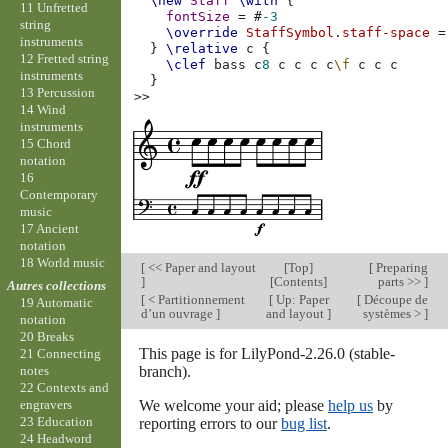
\new
Staff
\with
{
11 Unfretted
fontSize
=
#
-3
string
\override
StaffSymbol
.
staff-space
=
instruments
}
\relative
c
{
12 Fretted string
\clef
bass
c
8
c
c
c
c
\f
c
c
c
instruments
}
13 Percussion
>>
14 Wind
instruments
15 Chord
notation
16
Contemporary
music
17 Ancient
notation
18 World music
[
<< Paper and layout
[
Top
]
[
Preparing
]
[
Contents
]
parts >>
]
Autres collections
[
< Partitionnement
[
Up: Paper
[
Découpe de
19 Automatic
d’un ouvrage
]
and layout
]
systèmes >
]
notation
20 Breaks
This page is for LilyPond-2.26.0 (stable-
21 Connecting
branch).
notes
22 Contexts and
We welcome your aid; please
help us
by
engravers
23 Education
reporting errors to our
bug list
.
24 Headword