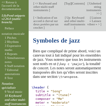
<< Retour à
[
<< Keyboard and
[
Top
][
Contents
]
[
Unfretted
l'accueil de la
other multi-staff
string
documentation
instruments
]
instruments
>>
]
LilyPond snippets
[
< Indication d’un
[
Up: Keyboard
[
Liaison
v2.26.0 (stable-
accord à cheval sur
and other multi-
« Laissez
branch).
deux portées par un
staff instruments
vibrer » >
]
crochet
]
]
Préface
notation musicale
1 Pitches
Symboles de jazz
2 Rhythms
3 Expressive
marks
Bien que compliqué de prime abord, voici un
4 Repeats
canevas tout à fait indiqué pour les ensembles
5 Simultaneous
de jazz. Vous noterez que tous les instruments
notes
sont notés en ut (
), la tonalité
\key c \major
6 Staff notation
de concert. Les notes seront automatiquement
7 Editorial
transposées dès lors qu’elles seront inscrites
annotations
dans une section
.
\transpose
8 Text
Notation
\header
{
spécialisée
title
=
"Song"
9 Vocal music
subtitle
=
"(tune)"
10 Keyboard
composer
=
"Me"
and other multi-
meter
=
"moderato"
staff instruments