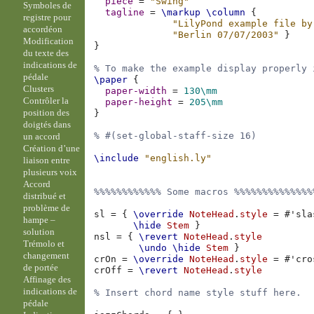
piece
=
"Swing"
Symboles de
tagline
=
\markup
\column
{
registre pour
"LilyPond example file by
accordéon
"Berlin 07/07/2003"
}
Modification
}
du texte des
indications de
% To make the example display properly 
pédale
\paper
{
Clusters
paper-width
=
130\mm
Contrôler la
paper-height
=
205\mm
position des
}
doigtés dans
% #(set-global-staff-size 16)
un accord
Création d’une
\include
"english.ly"
liaison entre
plusieurs voix
Accord
%%%%%%%%%%%% Some macros %%%%%%%%%%%%%%
distribué et
problème de
sl
=
{
\override
NoteHead
.
style
=
#
'sla
hampe –
\hide
Stem
}
solution
nsl
=
{
\revert
NoteHead
.
style
Trémolo et
\undo
\hide
Stem
}
changement
crOn
=
\override
NoteHead
.
style
=
#
'cro
de portée
crOff
=
\revert
NoteHead
.
style
Affinage des
indications de
% Insert chord name style stuff here.
pédale