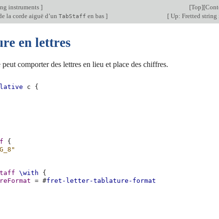
ing instruments
]
[
Top
][
Cont
de la corde aiguë d’un
en bas
]
[
Up: Fretted string
TabStaff
re en lettres
 peut comporter des lettres en lieu et place des chiffres.
lative
c
{
f
{
G_8"
taff
\with
{
reFormat
=
#
fret-letter-tablature-format