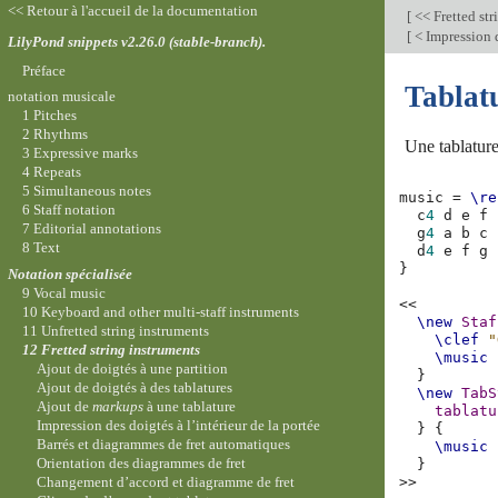
<< Retour à l'accueil de la documentation
[
<< Fretted str
[
< Impression 
LilyPond snippets v2.26.0 (stable-branch).
Préface
Tablatu
notation musicale
1 Pitches
2 Rhythms
Une tablature
3 Expressive marks
4 Repeats
5 Simultaneous notes
music
=
\re
6 Staff notation
c
4
d
e
f
7 Editorial annotations
g
4
a
b
c
8 Text
d
4
e
f
g
}
Notation spécialisée
9 Vocal music
<<
10 Keyboard and other multi-staff instruments
\new
Staf
11 Unfretted string instruments
\clef
"
12 Fretted string instruments
\music
Ajout de doigtés à une partition
}
Ajout de doigtés à des tablatures
\new
TabS
Ajout de
markups
à une tablature
tablatu
Impression des doigtés à l’intérieur de la portée
}
{
Barrés et diagrammes de fret automatiques
\music
Orientation des diagrammes de fret
}
Changement d’accord et diagramme de fret
>>