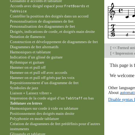
Glissando d’accords et tablature
Accords avec doigté espacé pour
et
FretBoards
TabVoice
Contrôler la position des doigtés dans un accord
Personnalisation de diagrammes de fret
Personnalisation des diagrammes de fret
Doigtés, indications de corde, et doigtés main droite
Notation de flamenco
Construction et développement de diagrammes de fret
Diagrammes de fret alternatifs
[
<< Fretted str
Harmoniques et tablature
[
< Impression 
Indication d’un glissé de guitare
Rythmique et guitare
This page is 
Hammer on et pull off
Hammer on et pull off avec accords
We welcome y
Hammer on et pull off gérés par les voix
Repositionnement d’un diagramme de fret
Other language
Symboles de jazz
About
automati
Liaison « Laissez vibrer »
Impression de la corde aiguë d’un
en bas
TabStaff
Disable syntax 
Tablature en lettres
Harmoniques sur corde à vide en tablature
Positionnement des doigtés main droite
Polyphonie en mode tablature
Création de diagrammes de fret prédéfinis pour d’autres
instruments
Glissando et tablature