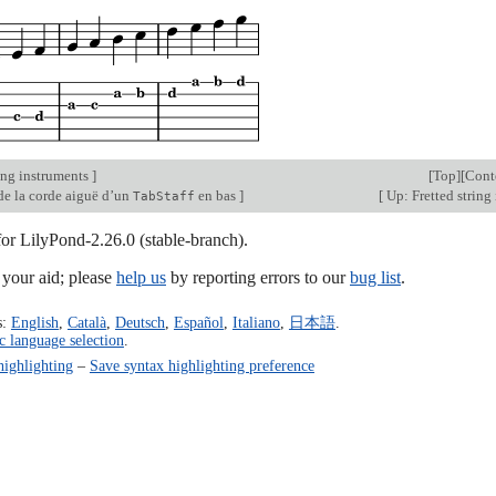
ing instruments
]
[
Top
][
Cont
de la corde aiguë d’un
en bas
]
[
Up: Fretted string
TabStaff
for LilyPond-2.26.0 (stable-branch).
our aid; please
help us
by reporting errors to our
bug list
.
s:
English
,
Català
,
Deutsch
,
Español
,
Italiano
,
日本語
.
c language selection
.
highlighting
–
Save syntax highlighting preference