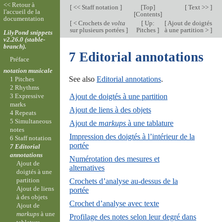
<< Retour à
[
<< Staff notation
]
[
Top
]
[
Text >>
]
l'accueil de la
[
Contents
]
documentation
[
< Crochets de
volta
[
Up:
[
Ajout de doigtés
sur plusieurs portées
]
Pitches
]
à une partition >
]
LilyPond snippets
v2.26.0 (stable-
branch).
7 Editorial annotations
Préface
notation musicale
See also
Editorial annotations
.
1 Pitches
2 Rhythms
Ajout de doigtés à une partition
3 Expressive
marks
Ajout de liens à des objets
4 Repeats
5 Simultaneous
Ajout de
markups
à une tablature
notes
Impression des doigtés à l’intérieur de la
6 Staff notation
portée
7 Editorial
annotations
Numérotation des mesures et
Ajout de
alternatives
doigtés à une
partition
Crochets d’analyse au-dessus de la
Ajout de liens
portée
à des objets
Crochet d’analyse avec texte
Ajout de
markups
à une
Profilage des notes selon leur degré dans