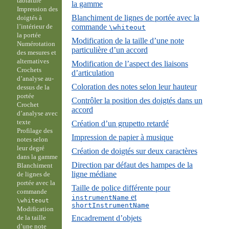
tablature
la gamme
Impression des
Blanchiment de lignes de portée avec la
doigtés à
commande
l’intérieur de
\whiteout
la portée
Modification de la taille d’une note
Numérotation
particulière d’un accord
des mesures et
alternatives
Modification de l’aspect des liaisons
Crochets
d’articulation
d’analyse au-
Coloration des notes selon leur hauteur
dessus de la
portée
Contrôler la position des doigtés dans un
Crochet
accord
d’analyse avec
texte
Création d’un grupetto retardé
Profilage des
Impression de papier à musique
notes selon
leur degré
Création de doigtés sur deux caractères
dans la gamme
Direction par défaut des hampes de la
Blanchiment
ligne médiane
de lignes de
portée avec la
Taille de police différente pour
commande
et
instrumentName
\whiteout
shortInstrumentName
Modification
Encadrement d’objets
de la taille
d’une note