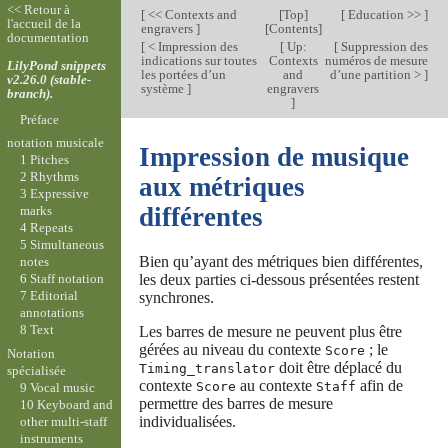
<< Retour à
[
<< Contexts and
[
Top
]
[
Education >>
]
l'accueil de la
engravers
]
[
Contents
]
documentation
[
< Impression des
[
Up:
[
Suppression des
indications sur toutes
Contexts
numéros de mesure
LilyPond snippets
les portées d’un
and
d’une partition >
]
v2.26.0 (stable-
système
]
engravers
branch).
]
Préface
notation musicale
Impression de musique
1 Pitches
2 Rhythms
aux métriques
3 Expressive
différentes
marks
4 Repeats
5 Simultaneous
Bien qu’ayant des métriques bien différentes,
notes
les deux parties ci-dessous présentées restent
6 Staff notation
7 Editorial
synchrones.
annotations
8 Text
Les barres de mesure ne peuvent plus être
gérées au niveau du contexte
; le
Score
Notation
doit être déplacé du
Timing_translator
spécialisée
contexte
au contexte
afin de
Score
Staff
9 Vocal music
permettre des barres de mesure
10 Keyboard and
individualisées.
other multi-staff
instruments