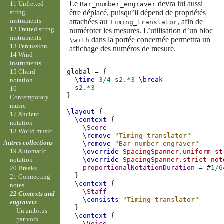
Le
devra lui aussi
11 Unfretted
Bar_number_engraver
string
être déplacé, puisqu’il dépend de propriétés
instruments
attachées au
, afin de
Timing_translator
12 Fretted string
numéroter les mesures. L’utilisation d’un bloc
instruments
dans la portée concernée permettra un
\with
13 Percussion
affichage des numéros de mesure.
14 Wind
instruments
15 Chord
global
=
{
\time
3/4
s
2.*3
\break
notation
s
2.*3
16
}
Contemporary
music
\layout
{
17 Ancient
\context
{
notation
\Score
18 World music
\remove
"Timing_translator"
Autres collections
\remove
"Bar_number_engraver"
19 Automatic
\override
SpacingSpanner
.
uniform-st
\override
SpacingSpanner
.
strict-not
notation
proportionalNotationDuration
=
#
1/6
20 Breaks
}
21 Connecting
\context
{
notes
\Staff
22 Contexts and
\consists
"Timing_translator"
engravers
}
Un ambitus
\context
{
par voix
\Voice