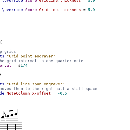
\override
Score
.
GridLine
.
thickness
=
3.0
\override
Score
.
GridLine
.
thickness
=
5.0
{
p grids
ts
"Grid_point_engraver"
he grid interval to one quarter note
erval
=
#
1/4
{
ts
"Grid_line_span_engraver"
moves them to the right half a staff space
de
NoteColumn
.
X-offset
=
-0.5