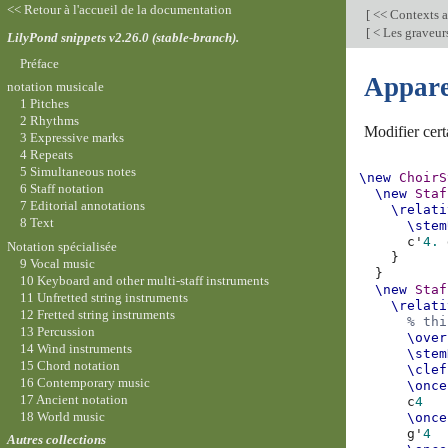
<< Retour à l'accueil de la documentation
[
<< Contexts a
[
< Les graveur
LilyPond snippets v2.26.0 (stable-branch).
Préface
Appare
notation musicale
1 Pitches
2 Rhythms
Modifier cert
3 Expressive marks
4 Repeats
5 Simultaneous notes
\new
ChoirS
6 Staff notation
\new
Staf
7 Editorial annotations
\relati
8 Text
\stem
c'
4.
Notation spécialisée
}
9 Vocal music
}
10 Keyboard and other multi-staff instruments
\new
Staf
11 Unfretted string instruments
\relati
12 Fretted string instruments
% thi
13 Percussion
\over
14 Wind instruments
\stem
15 Chord notation
\clef
16 Contemporary music
\once
17 Ancient notation
c
4
18 World music
\once
g'
4
Autres collections