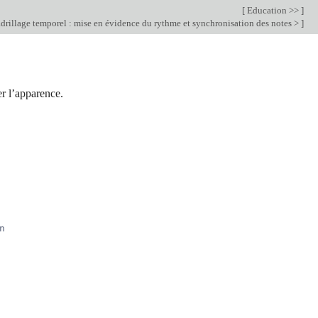
[
Education >>
]
rillage temporel : mise en évidence du rythme et synchronisation des notes >
]
er l’apparence.
n