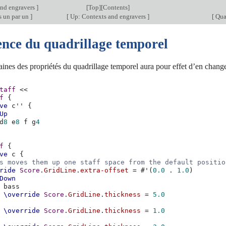
nd engravers
]
[
Top
][
Contents
]
s un par un
]
[
Up: Contexts and engravers
]
[
Quad
nce du quadrillage temporel
aines des propriétés du quadrillage temporel aura pour effet d’en chang
taff
<<
f
{
ve
c''
{
Up
d
8
e
8
f
g
4
f
{
ve
c
{
s moves them up one staff space from the default positio
ride
Score
.
GridLine
.
extra-offset
=
#
'
(
0.0
.
1.0
)
Down
bass
\override
Score
.
GridLine
.
thickness
=
5.0
\override
Score
.
GridLine
.
thickness
=
1.0