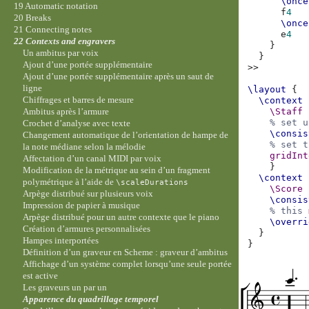
\once
19 Automatic notation
f
4
20 Breaks
\once
21 Connecting notes
e
4
22 Contexts and engravers
}
Un ambitus par voix
}
Ajout d’une portée supplémentaire
>>
Ajout d’une portée supplémentaire après un saut de
ligne
\layout
{
Chiffrages et barres de mesure
\context
\Staff
Ambitus après l’armure
% set u
Crochet d’analyse avec texte
\consis
Changement automatique de l’orientation de hampe de
% set t
la note médiane selon la mélodie
gridInt
Affectation d’un canal MIDI par voix
}
Modification de la métrique au sein d’un fragment
\context
polymétrique à l’aide de
\scaleDurations
\Score
Arpège distribué sur plusieurs voix
\consis
Impression de papier à musique
% this 
Arpège distribué pour un autre contexte que le piano
\overri
Création d’armures personnalisées
}
Hampes interportées
}
Définition d’un graveur en Scheme : graveur d’ambitus
Affichage d’un système complet lorsqu’une seule portée
est active
Les graveurs un par un
Apparence du quadrillage temporel