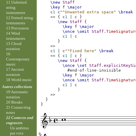
11 Unfretted
\new
Staff
\key
f
\major
string
c
1
c
^"Unwanted extra space"
\break
instruments
<<
{
c
1
|
c
}
12 Fretted string
\new
Staff
{
instruments
\key
f
\major
13 Percussion
\once
\omit
Staff
.
TimeSignatur
14 Wind
c
1
|
c
instruments
}
15 Chord
>>
notation
c
1
|
c
^"Fixed here"
\break
16
<<
{
c
1
|
c
}
Contemporary
\new
Staff
{
music
\once
\set
Staff
.
explicitKeySi
17 Ancient
#
end-of-line-invisible
notation
\key
f
\major
18 World music
\once
\omit
Staff
.
TimeSignatur
c
1
|
c
Autres collections
}
19 Automatic
>>
notation
}
20 Breaks
}
21 Connecting
notes
22 Contexts and
engravers
Un ambitus
par voix