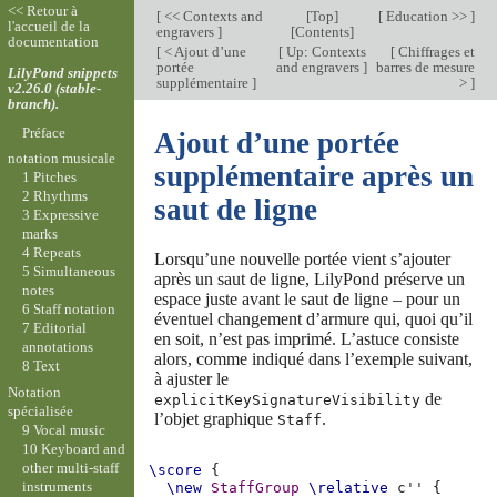
<< Retour à
[
<< Contexts and
[
Top
]
[
Education >>
]
l'accueil de la
engravers
]
[
Contents
]
documentation
[
< Ajout d’une
[
Up: Contexts
[
Chiffrages et
portée
and engravers
]
barres de mesure
LilyPond snippets
supplémentaire
]
>
]
v2.26.0 (stable-
branch).
Préface
Ajout d’une portée
notation musicale
supplémentaire après un
1 Pitches
2 Rhythms
saut de ligne
3 Expressive
marks
4 Repeats
Lorsqu’une nouvelle portée vient s’ajouter
5 Simultaneous
après un saut de ligne, LilyPond préserve un
notes
espace juste avant le saut de ligne – pour un
6 Staff notation
éventuel changement d’armure qui, quoi qu’il
7 Editorial
en soit, n’est pas imprimé. L’astuce consiste
annotations
alors, comme indiqué dans l’exemple suivant,
8 Text
à ajuster le
Notation
de
explicitKeySignatureVisibility
spécialisée
l’objet graphique
.
Staff
9 Vocal music
10 Keyboard and
other multi-staff
\score
{
instruments
\new
StaffGroup
\relative
c''
{