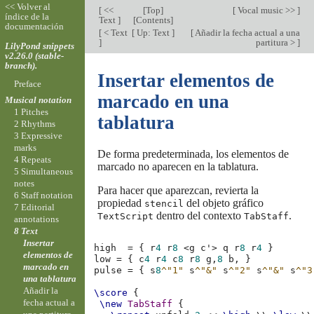
<< Volver al
[
<<
[
Top
]
[
Vocal music >>
]
índice de la
Text
]
[
Contents
]
documentación
[
< Text
[
Up: Text
]
[
Añadir la fecha actual a una
]
partitura >
]
LilyPond snippets
v2.26.0 (stable-
branch).
Insertar elementos de
Preface
marcado en una
Musical notation
1 Pitches
tablatura
2 Rhythms
3 Expressive
marks
De forma predeterminada, los elementos de
4 Repeats
marcado no aparecen en la tablatura.
5 Simultaneous
notes
Para hacer que aparezcan, revierta la
6 Staff notation
propiedad
del objeto gráfico
stencil
7 Editorial
dentro del contexto
.
TextScript
TabStaff
annotations
8 Text
Insertar
high
=
{
r
4
r
8
<
g
c'
>
q
r
8
r
4
}
elementos de
low
=
{
c
4
r
4
c
8
r
8
g,
8
b,
}
marcado en
pulse
=
{
s
8
^"1"
s
^"&"
s
^"2"
s
^"&"
s
^"3
una tablatura
Añadir la
\score
{
fecha actual a
\new
TabStaff
{