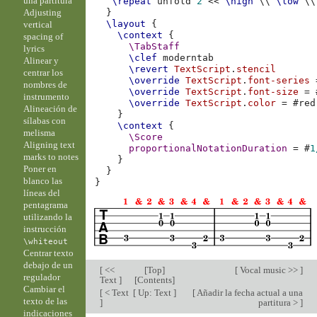
una partitura
\repeat
unfold
2
<<
\high
\\
\low
\\
Adjusting
}
\layout
{
vertical
\context
{
spacing of
\TabStaff
lyrics
\clef
moderntab
Alinear y
\revert
TextScript
.
stencil
centrar los
\override
TextScript
.
font-series
nombres de
\override
TextScript
.
font-size
=
instrumento
\override
TextScript
.
color
=
#
red
Alineación de
}
sílabas con
\context
{
melisma
\Score
Aligning text
proportionalNotationDuration
=
#
1
marks to notes
}
Poner en
}
blanco las
}
líneas del
pentagrama
utilizando la
instrucción
\whiteout
Centrar texto
debajo de un
[
<<
[
Top
]
[
Vocal music >>
]
regulador
Text
]
[
Contents
]
Cambiar el
[
< Text
[
Up: Text
]
[
Añadir la fecha actual a una
texto de las
]
partitura >
]
indicaciones