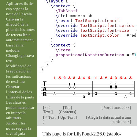
\layout
{
Aplicar estils de
\context
{
cap segons la
\TabStaff
nota de l’escala
\clef
moderntab
Canviar la
\revert
TextScript
.
stencil
direcció de la
\override
TextScript
.
font-series
plica de les notes
\override
TextScript
.
font-size
=
de tercera línia
\override
TextScript
.
color
=
#
red
automàticament,
}
basat en la
\context
{
\Score
melodia
proportionalNotationDuration
=
#
1
Changing ottava
}
text
}
Modificació de
}
la separació en
les indicacions
de tessitura
Canviar
l’interval de les
línies de la pauta
Les claus es
poden transposar
[
<<
[
Top
]
[
Vocal music >>
]
Text
]
[
Contents
]
en intervals
[
< Text
[
Up: Text
]
[
Afegir la data actual a una
arbitraris
]
partitura >
]
Acolorir les
notes segons la
seva alçada
This page is for LilyPond-2.26.0 (stable-