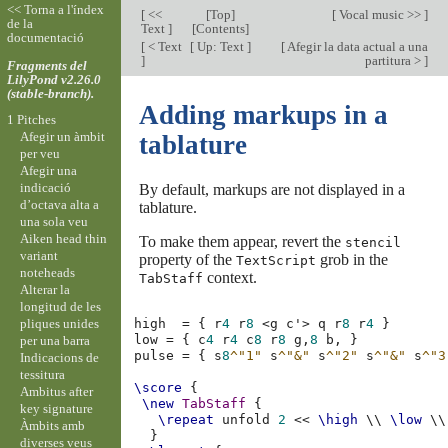
<< Torna a l'índex
[
<<
[
Top
]
[
Vocal music >>
]
de la
Text
]
[
Contents
]
documentació
[
< Text
[
Up: Text
]
[
Afegir la data actual a una
]
partitura >
]
Fragments del
LilyPond v2.26.0
(stable-branch).
Adding markups in a
1 Pitches
Afegir un àmbit
tablature
per veu
Afegir una
indicació
By default, markups are not displayed in a
d’octava alta a
tablature.
una sola veu
Aiken head thin
To make them appear, revert the
stencil
variant
property of the
grob in the
TextScript
noteheads
context.
TabStaff
Alterar la
longitud de les
pliques unides
high
=
{
r
4
r
8
<
g
c'
>
q
r
8
r
4
}
low
=
{
c
4
r
4
c
8
r
8
g,
8
b,
}
per una barra
pulse
=
{
s
8
^"1"
s
^"&"
s
^"2"
s
^"&"
s
^"3
Indicacions de
tessitura
\score
{
Ambitus after
\new
TabStaff
{
key signature
\repeat
unfold
2
<<
\high
\\
\low
\\
Àmbits amb
}
diverses veus