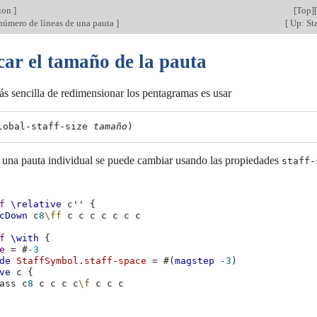
tion
]
[
Top
][
número de líneas de una pauta
]
[
Up: Sta
car el tamaño de la pauta
s sencilla de redimensionar los pentagramas es usar
lobal-staff-size 
tamaño
 una pauta individual se puede cambiar usando las propiedades
staff-
f
\relative
c''
{
cDown
c
8
\ff
c
c
c
c
c
c
c
f
\with
{
e
=
#
-3
de
StaffSymbol
.
staff-space
=
#(
magstep
-3
)
ve
c
{
ass
c
8
c
c
c
c
\f
c
c
c