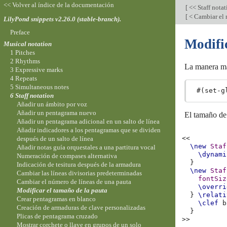
<< Volver al índice de la documentación
[
<< Staff nota
[
< Cambiar el 
LilyPond snippets v2.26.0 (stable-branch).
Preface
Modifi
Musical notation
1 Pitches
2 Rhythms
La manera má
3 Expressive marks
4 Repeats
5 Simultaneous notes
 #(set-g
6 Staff notation
Añadir un ámbito por voz
Añadir un pentagrama nuevo
El tamaño de
Añadir un pentagrama adicional en un salto de línea
Añadir indicadores a los pentagramas que se dividen
<<
después de un salto de línea
\new
Staf
Añadir notas guía orquestales a una partitura vocal
\dynami
Numeración de compases alternativa
}
Indicación de tesitura después de la armadura
\new
Staf
Cambiar las líneas divisorias predeterminadas
fontSiz
Cambiar el número de líneas de una pauta
\overri
Modificar el tamaño de la pauta
}
\relati
Crear pentagramas en blanco
\clef
b
Creación de armaduras de clave personalizadas
}
Plicas de pentagrama cruzado
>>
Mostrar corchete o llave en grupos de un solo