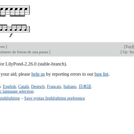
tion
]
[
Top
][
número de líneas de una pauta
]
[
Up: Sta
for LilyPond-2.26.0 (stable-branch).
our aid; please
help us
by reporting errors to our
bug list
.
s:
English
,
Català
,
Deutsch
,
Français
,
Italiano
,
日本語
.
c language selection
.
highlighting
–
Save syntax highlighting preference