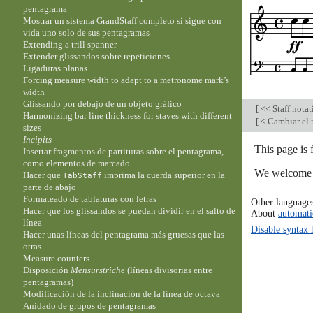
pentagrama
Mostrar un sistema GrandStaff completo si sigue con
vida uno solo de sus pentagramas
Extending a trill spanner
Extender glissandos sobre repeticiones
Ligaduras planas
Forcing measure width to adapt to a metronome mark’s
width
Glissando por debajo de un objeto gráfico
[
<< Staff nota
Harmonizing bar line thickness for staves with different
[
< Cambiar el 
sizes
Incipits
This page is 
Insertar fragmentos de partituras sobre el pentagrama,
como elementos de marcado
We welcome y
Hacer que
imprima la cuerda superior en la
TabStaff
parte de abajo
Formateado de tablaturas con letras
Other language
Hacer que los glissandos se puedan dividir en el salto de
About
automati
línea
Disable syntax 
Hacer unas líneas del pentagrama más gruesas que las
otras
Measure counters
Disposición
Mensurstriche
(líneas divisorias entre
pentagramas)
Modificación de la inclinación de la línea de octava
Anidado de grupos de pentagramas