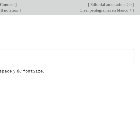
Contents
]
[
Editorial annotations >>
]
ff notation
]
[
Crear pentagramas en blanco >
]
y de
.
space
fontSize