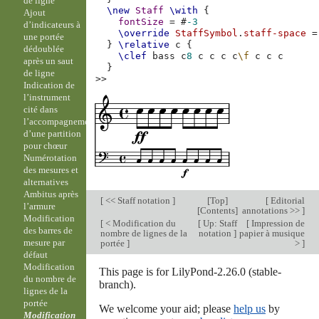
de ligne
\new
Staff
\with
{
Ajout
fontSize
=
#
-3
d’indicateurs à
\override
StaffSymbol
.
staff-space
=
une portée
}
\relative
c
{
dédoublée
\clef
bass
c
8
c
c
c
c
\f
c
c
c
après un saut
}
de ligne
>>
Indication de
l’instrument
cité dans
l’accompagnement
d’une partition
pour chœur
Numérotation
des mesures et
alternatives
Ambitus après
[
<< Staff notation
]
[
Top
]
[
Editorial
l’armure
[
Contents
]
annotations >>
]
Modification
[
< Modification du
[
Up: Staff
[
Impression de
des barres de
nombre de lignes de la
notation
]
papier à musique
mesure par
portée
]
>
]
défaut
Modification
This page is for LilyPond-2.26.0 (stable-
du nombre de
branch).
lignes de la
portée
We welcome your aid; please
help us
by
Modification