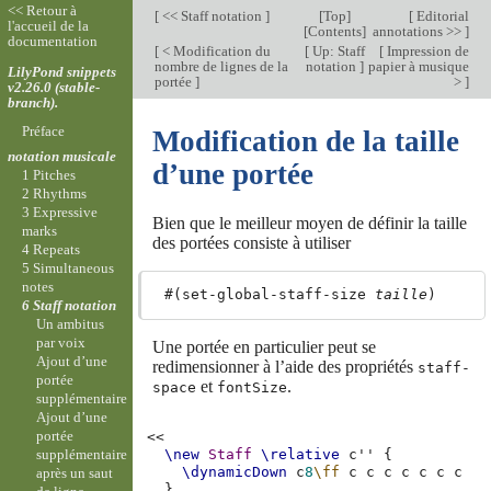
<< Retour à
[
<< Staff notation
]
[
Top
]
[
Editorial
l'accueil de la
[
Contents
]
annotations >>
]
documentation
[
< Modification du
[
Up: Staff
[
Impression de
nombre de lignes de la
notation
]
papier à musique
LilyPond snippets
portée
]
>
]
v2.26.0 (stable-
branch).
Préface
Modification de la taille
notation musicale
d’une portée
1 Pitches
2 Rhythms
3 Expressive
Bien que le meilleur moyen de définir la taille
marks
des portées consiste à utiliser
4 Repeats
5 Simultaneous
notes
 #(set-global-staff-size 
taille
6 Staff notation
Un ambitus
par voix
Une portée en particulier peut se
Ajout d’une
redimensionner à l’aide des propriétés
staff-
portée
et
.
space
fontSize
supplémentaire
Ajout d’une
portée
<<
\new
Staff
\relative
c''
{
supplémentaire
\dynamicDown
c
8
\ff
c
c
c
c
c
c
c
après un saut
}