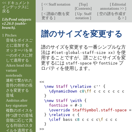
<< ドキュメント
[
<< Staff notation
[
Top
]
[
Editorial
インデックスに
]
[
Contents
]
annotations >>
]
戻る
[
< 譜線の数を変
[
Up: Staff
[
空の譜を作成す
更する
]
notation
]
る >
]
LilyPond snippets
v2.26.0 (stable-
branch).
譜のサイズを変更する
1 Pitches
音域をボイスご
とに追加する
譜のサイズを変更する一番シンプルな方
オッターバを単
法は
を使
#(set-global-staff-size xx)
一のボイスに対
用することですが、譜ごとにサイズを変
して適用する
更するには
や
プ
staff-space
fontSize
Aiken head thin
ロパティを使用します。
variant
noteheads
連桁で繋がれた
<<
音符の符幹の長
\new
Staff
\relative
c''
{
さを変更する
\dynamicDown
c
8
\ff
c
c
c
c
c
c
c
音域
}
Ambitus after
\new
Staff
\with
{
key signature
fontSize
=
#
-3
\override
StaffSymbol
.
staff-space
=
複数のボイスを
}
\relative
c
{
持つ譜での音域
\clef
bass
c
8
c
c
c
c
\f
c
c
c
音階に応じて異
}
なる符頭のスタ
>>
イルを適用する