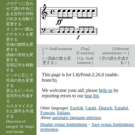
メロディに合わ
せて譜の中央に
ある音符の符幹
の向きを自動で
変更する
オッターバ囲み
のテキストを変
更する
音域の隙間を変
[
<< Staff notation
[
Top
]
[
Editorial
更する
]
[
Contents
]
annotations >>
]
譜線の音程を変
[
< 譜線の数を変
[
Up: Staff
[
空の譜を作成す
更する
更する
]
notation
]
る >
]
音部記号を移動
する
This page is for LilyPond-2.26.0 (stable-
ピッチに応じて
branch).
符頭の色を変更
する
We welcome your aid; please
help us
by
異なるピッチの
reporting errors to our
bug list
.
音符列を作成す
る
カスタマイズさ
Other languages:
English
,
Català
,
Deutsch
,
Español
,
れた調号を作成
Français
,
Italiano
.
する
About
automatic language selection
.
Direction of
Disable syntax highlighting
–
Save syntax highlighting
merged ‘fa’ shape
preference
note heads