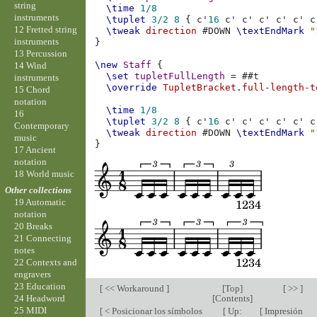
string
\time
1/8
instruments
\tuplet
3/2
8
{
c'
16
c'
c'
c'
c'
c'
c
12 Fretted string
\tweak
direction
#
DOWN
\textEndMark
"
instruments
}
13 Percussion
\new
Staff
{
14 Wind
\set
tupletFullLength
=
#
#t
instruments
\override
TupletBracket
.
full-length-t
15 Chord
notation
\time
1/8
16
\tuplet
3/2
8
{
c'
16
c'
c'
c'
c'
c'
c
Contemporary
\tweak
direction
#
DOWN
\textEndMark
"
music
}
17 Ancient
notation
18 World music
Other collections
19 Automatic
notation
20 Breaks
21 Connecting
notes
22 Contexts and
engravers
23 Education
[
<< Workaround
]
[
Top
]
[ >> ]
[
Contents
]
24 Headword
25 MIDI
[
< Posicionar los símbolos
[
Up:
[
Impresión