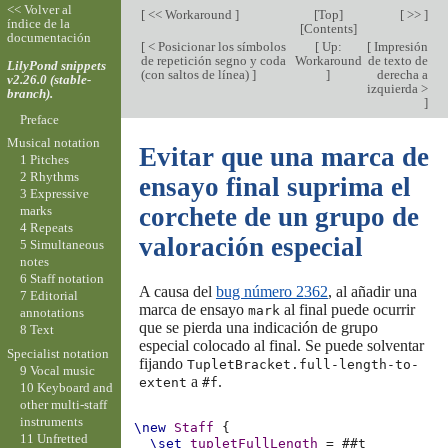
<< Volver al
[
<< Workaround
]
[
Top
]
[ >> ]
índice de la
[
Contents
]
documentación
[
< Posicionar los símbolos
[
Up:
[
Impresión
de repetición segno y coda
Workaround
de texto de
LilyPond snippets
(con saltos de línea)
]
]
derecha a
v2.26.0 (stable-
izquierda >
branch).
]
Preface
Musical notation
Evitar que una marca de
1 Pitches
2 Rhythms
ensayo final suprima el
3 Expressive
corchete de un grupo de
marks
4 Repeats
valoración especial
5 Simultaneous
notes
6 Staff notation
A causa del
bug número 2362
, al añadir una
7 Editorial
marca de ensayo
al final puede ocurrir
mark
annotations
que se pierda una indicación de grupo
8 Text
especial colocado al final. Se puede solventar
Specialist notation
fijando
TupletBracket.full-length-to-
9 Vocal music
a
.
extent
#f
10 Keyboard and
other multi-staff
instruments
\new
Staff
{
11 Unfretted
\set
tupletFullLength
=
#
#t