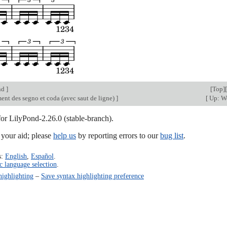
nd
]
[
Top
][
ent des segno et coda (avec saut de ligne)
]
[
Up: W
for LilyPond-2.26.0 (stable-branch).
our aid; please
help us
by reporting errors to our
bug list
.
s:
English
,
Español
.
c language selection
.
highlighting
–
Save syntax highlighting preference