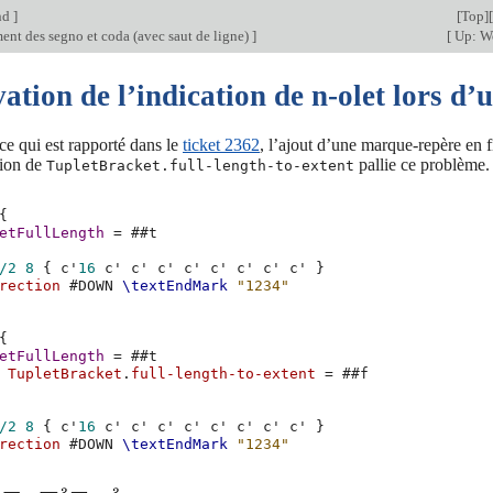
nd
]
[
Top
][
ent des segno et coda (avec saut de ligne)
]
[
Up: W
ation de l’indication de n-olet lors d’u
ce qui est rapporté dans le
ticket 2362
, l’ajout d’une marque-repère en fi
tion de
pallie ce problème.
TupletBracket.full-length-to-extent
{
etFullLength
=
#
#t
/2
8
{
c'
16
c'
c'
c'
c'
c'
c'
c'
c'
}
rection
#
DOWN
\textEndMark
"1234"
{
etFullLength
=
#
#t
TupletBracket
.
full-length-to-extent
=
#
#f
/2
8
{
c'
16
c'
c'
c'
c'
c'
c'
c'
c'
}
rection
#
DOWN
\textEndMark
"1234"