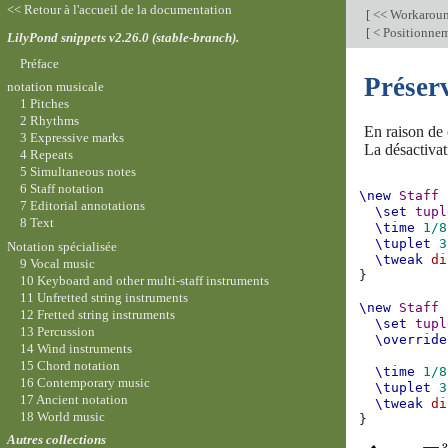
<< Retour à l'accueil de la documentation
[
<< Workarou
[
< Positionnem
LilyPond snippets v2.26.0 (stable-branch).
Préface
Préserv
notation musicale
1 Pitches
2 Rhythms
En raison de 
3 Expressive marks
La désactiva
4 Repeats
5 Simultaneous notes
6 Staff notation
\new
Staff
7 Editorial annotations
\set
tupl
8 Text
\time
1/8
\tuplet
3
Notation spécialisée
\tweak
di
9 Vocal music
}
10 Keyboard and other multi-staff instruments
11 Unfretted string instruments
\new
Staff
12 Fretted string instruments
\set
tupl
13 Percussion
\override
14 Wind instruments
15 Chord notation
\time
1/8
16 Contemporary music
\tuplet
3
17 Ancient notation
\tweak
di
18 World music
}
Autres collections