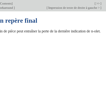
Contents
]
[ >> ]
orkaround
]
[
Impression de texte de droite à gauche >
]
n repère final
n de pièce peut entraîner la perte de la dernière indication de n-olet.