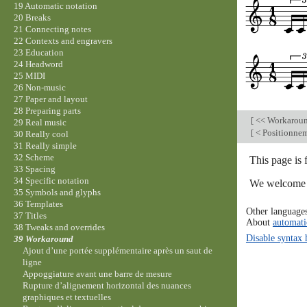
19 Automatic notation
20 Breaks
21 Connecting notes
22 Contexts and engravers
23 Education
24 Headword
25 MIDI
26 Non-music
27 Paper and layout
28 Preparing parts
[
<< Workarou
29 Real music
[
< Positionnem
30 Really cool
31 Really simple
32 Scheme
This page is 
33 Spacing
34 Specific notation
We welcome y
35 Symbols and glyphs
36 Templates
Other language
37 Titles
About
automati
38 Tweaks and overrides
Disable syntax 
39 Workaround
Ajout d’une portée supplémentaire après un saut de
ligne
Appoggiature avant une barre de mesure
Rupture d’alignement horizontal des nuances
graphiques et textuelles