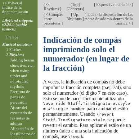
<< Volver al
[
<<
[
Top
]
[
Expressive marks >>
]
índice de la
Rhythms
]
[
Contents
]
documentación
[
< Compás
[
Up:
[
Trucar la disposición de las
entre
Rhythms
]
notas de adorno dentro de la
LilyPond snippets
paréntesis
]
música >
]
v2.26.0 (stable-
branch).
Preface
Indicación de compás
Musical notation
imprimiendo solo el
1 Pitches
2 Rhythms
numerador (en lugar de
Adding beams,
slurs, ties, etc.,
la fracción)
when using
tuplet and
non-tuplet
A veces, la indicación de compás no debe
rhythms
imprimir la fracción completa (p.ej. 7/4), sino
Escritura de
solo el numerador (el dígito 7 en este caso).
partes de
Esto se puede hacer fácilmente utilizando
percusión
\override Staff.TimeSignature.style
Ajuste del
para cambiar el estilo
= #'single-number
espaciado de
permanentemente. Usando
\revert
las notas de
, se puede
Staff.TimeSignature.style
adorno
revertir el cambio. Para aplicar el estilo de un
Alineación de
número único a una sola indicación de
los números de
compás, use
.
\tweak