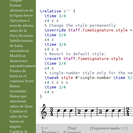
compás
Formas
alternativas de
\relative
c''
{
la figura breve
\time
3/4
Apoyatura o
c
4
c
c
nota de adorno
% Change the style permanently
\override
Staff
.
TimeSignature
.
style
=
antes de la
\time
2/4
línea divisoria
c
4
c
Subdivisiones
\time
3/4
de barra
c
4
c
c
automáticas
% Revert to default style:
Modificar
\revert
Staff
.
TimeSignature
.
style
duraciones
\time
2/4
automáticamente
c
4
c
Finales de
% single-number style only for the ne
barra en el
\tweak
style
#
'single-number
\time
5/
contexto Score
c
4
c
c
c
c
Barras
\time
2/4
recortadas
c
4
c
Barras que
}
atraviesan
saltos de línea
Cambiar el
salto de las
barras en
ángulo
[
<<
[
Top
]
[
Expressive marks >>
]
Cambiar la
Rhythms
]
[
Contents
]