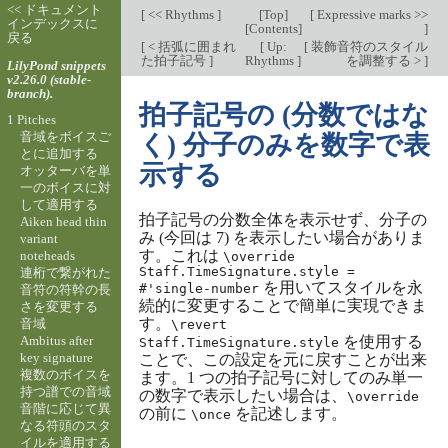
<< ドキュメント
[
<< Rhythms
]
[
Top
]
[
Expressive marks >>
インデックスに
[
Contents
]
]
戻る
[
< 括弧に囲まれ
[
Up:
[
装飾音符のスタイル
た拍子記号
]
Rhythms
]
を調整する >
]
LilyPond snippets
v2.26.0 (stable-
branch).
拍子記号の (分数ではな
1 Pitches
音域をボイスご
く) 分子のみを数字で表
とに追加する
示する
オッターバを単
一のボイスに対
して適用する
拍子記号の分数全体を表示せず、分子の
Aiken head thin
み (今回は 7) を表示したい場合がありま
variant
す。これは
noteheads
\override
Staff.TimeSignature.style =
連桁で繋がれた
を用いてスタイルを永
#'single-number
音符の符幹の長
続的に変更することで簡単に実現できま
さを変更する
す。
音域
\revert
Ambitus after
を使用する
Staff.TimeSignature.style
key signature
ことで、この設定を元に戻すことが出来
複数のボイスを
ます。1 つの拍子記号に対してのみ単一
持つ譜での音域
の数字で表示したい場合は、
\override
音階に応じて異
の前に
を記述します。
\once
なる符頭のスタ
イルを適用する