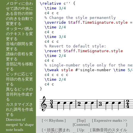
メロディに合わ
\relative
c''
{
\time
3/4
せて譜の中央に
c
4
c
c
ある音符の符幹
% Change the style permanently
の向きを自動で
\override
Staff
.
TimeSignature
.
style
=
変更する
\time
2/4
オッターバ囲み
c
4
c
のテキストを変
\time
3/4
更する
c
4
c
c
音域の隙間を変
% Revert to default style:
更する
\revert
Staff
.
TimeSignature
.
style
譜線の音程を変
\time
2/4
更する
c
4
c
音部記号を移動
% single-number style only for the ne
する
\tweak
style
#
'single-number
\time
5/
ピッチに応じて
c
4
c
c
c
c
符頭の色を変更
\time
2/4
する
c
4
c
}
異なるピッチの
音符列を作成す
る
カスタマイズさ
れた調号を作成
する
Direction of
[
<< Rhythms
]
[
Top
]
[
Expressive marks >>
merged ‘fa’ shape
[
Contents
]
]
note heads
[
< 括弧に囲まれ
[
Up:
[
装飾音符のスタイル