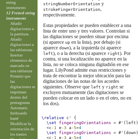
string
y
stringNumberOrientation
instruments
,
strokeFingerOrientation
12 Fretted string
respectivamente.
instruments
Añadir
Estas propiedades se pueden establecer a una
digitaciones a
lista de entre uno y tres valores. Controlan si
la partitura
las digitaciones se pueden situar por encima
Añadir
(si aparece
en la lista), por debajo (si
up
digitaciones a
aparece
), a la izquierda (si aparece
down
las tablaturas
), o a la derecha (si aparece
). Por
left
right
Insertar
contra, si una localización no aparece en la
elementos de
lista, no se coloca ninguna digitadión en ese
marcado en
lugar. LilyPond admite esas restricciones y
una tablatura
trata de encontrar la mejor ubicación para las
Permitir que
digitaciones de las notas de los acordes
las
siguientes. Observe que
y
se
digitaciones se
left
right
impriman
excluyen mutuamente (las digitaciones se
dentro del
pueden colocar en un lado o en el otro, no en
pentagrama
los dos).
Automatic
fretboards
\relative
c'
{
barré
\set
fingeringOrientations
=
#
'
(
left
)
Modificar la
<
c
-1
e
-3
a
-5
>
4
orientación de
\set
fingeringOrientations
=
#
'
(
down
)
los trastes
<
c
-1
e
-3
a
-5
>
4