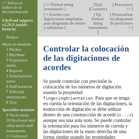
<< Volver al
[
<< Fretted string
[
Top
]
[
Percussion
índice de la
instruments
]
[
Contents
]
>>
]
documentación
[
< Acordes con
[
Up:
[
Personalizar
digitaciones ampliadas
Fretted
los diagramas
LilyPond snippets
para diagramas de trastes
string
de posiciones
v2.26.0 (stable-
y tablaturas
]
instruments
>
]
branch).
]
Preface
Musical notation
Controlar la colocación
1 Pitches
2 Rhythms
de las digitaciones de
3 Expressive
acordes
marks
4 Repeats
5 Simultaneous
Se puede controlar con precisión la
notes
colocación de los números de digitación
6 Staff notation
7 Editorial
usando la propiedad
annotations
. Para que se tenga
fingeringOrientation
8 Text
en cuenta la orientación de las digitaciones, la
instrucción de digitación se debe utilizar
Specialist notation
dentro de una construcción de acorde (
)
9 Vocal music
<...>
aunque sea una sola nota. Se puede controlar
10 Keyboard and
other multi-staff
la orientación para los números de cuerda y
instruments
las digitaciones de la mano derecha de una
11 Unfretted
forma similar usando las propiedades